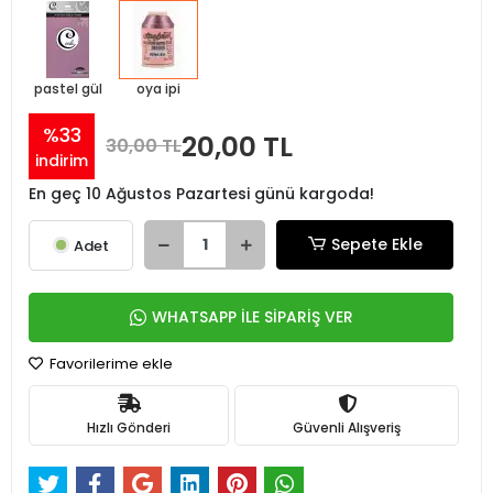
pastel gül
oya ipi
%33
20,00 TL
30,00 TL
indirim
En geç 10 Ağustos Pazartesi günü kargoda!
Sepete Ekle
Adet
WHATSAPP İLE SİPARİŞ VER
Favorilerime ekle
Hızlı Gönderi
Güvenli Alışveriş