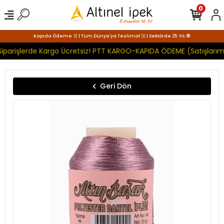
0
Kapıda Ödeme 🛒 | Tüm Dünya'ya Teslimat 🚀 | Sektörde 25. YIL 🧿
iparişlerde Kargo Ücretsiz! PTT KARGO-KAPIDA ÖDEME (Satışlarımı
Geri Dön