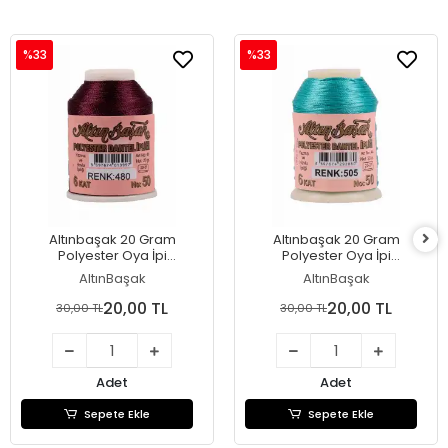
%33
%33
Altınbaşak 20 Gram
Altınbaşak 20 Gram
Polyester Oya İpi
Polyester Oya İpi
(Renk:480)
(Renk:505)
AltınBaşak
AltınBaşak
20,00 TL
20,00 TL
30,00 TL
30,00 TL
Adet
Adet
Sepete Ekle
Sepete Ekle