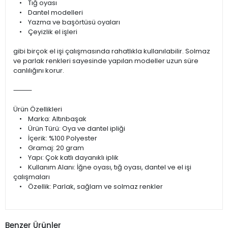
• Tığ oyası
• Dantel modelleri
• Yazma ve başörtüsü oyaları
• Çeyizlik el işleri
gibi birçok el işi çalışmasında rahatlıkla kullanılabilir. Solmaz
ve parlak renkleri sayesinde yapılan modeller uzun süre
canlılığını korur.
⸻
Ürün Özellikleri
• Marka: Altınbaşak
• Ürün Türü: Oya ve dantel ipliği
• İçerik: %100 Polyester
• Gramaj: 20 gram
• Yapı: Çok katlı dayanıklı iplik
• Kullanım Alanı: İğne oyası, tığ oyası, dantel ve el işi
çalışmaları
• Özellik: Parlak, sağlam ve solmaz renkler
Benzer Ürünler