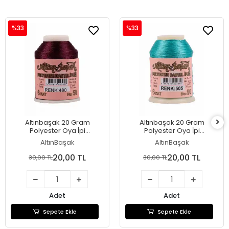
%33
%33
Altınbaşak 20 Gram
Altınbaşak 20 Gram
Polyester Oya İpi
Polyester Oya İpi
(Renk:480)
(Renk:505)
AltınBaşak
AltınBaşak
20,00 TL
20,00 TL
30,00 TL
30,00 TL
Adet
Adet
Sepete Ekle
Sepete Ekle