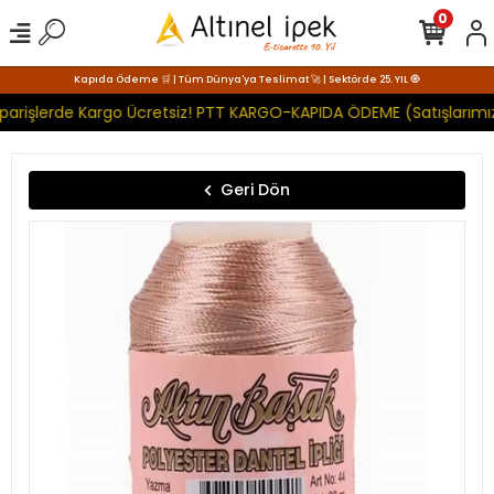
0
Kapıda Ödeme 🛒 | Tüm Dünya'ya Teslimat 🚀 | Sektörde 25. YIL 🧿
parişlerde Kargo Ücretsiz! PTT KARGO-KAPIDA ÖDEME (Satışlarımız
Geri Dön