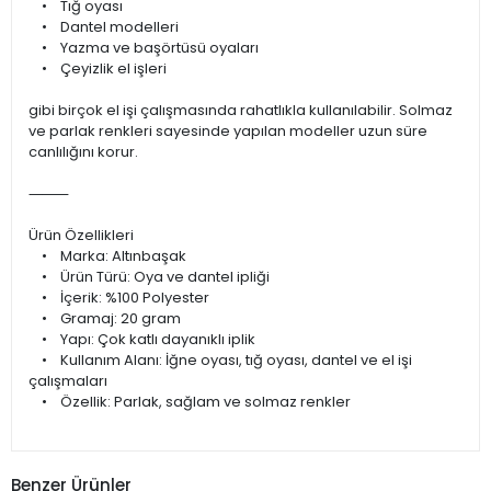
• Tığ oyası
• Dantel modelleri
• Yazma ve başörtüsü oyaları
• Çeyizlik el işleri
gibi birçok el işi çalışmasında rahatlıkla kullanılabilir. Solmaz
ve parlak renkleri sayesinde yapılan modeller uzun süre
canlılığını korur.
⸻
Ürün Özellikleri
• Marka: Altınbaşak
• Ürün Türü: Oya ve dantel ipliği
• İçerik: %100 Polyester
• Gramaj: 20 gram
• Yapı: Çok katlı dayanıklı iplik
• Kullanım Alanı: İğne oyası, tığ oyası, dantel ve el işi
çalışmaları
• Özellik: Parlak, sağlam ve solmaz renkler
Benzer Ürünler