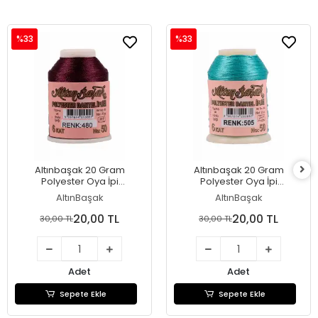
%33
%33
Altınbaşak 20 Gram
Altınbaşak 20 Gram
Polyester Oya İpi
Polyester Oya İpi
(Renk:480)
(Renk:505)
AltınBaşak
AltınBaşak
20,00 TL
20,00 TL
30,00 TL
30,00 TL
Adet
Adet
Sepete Ekle
Sepete Ekle