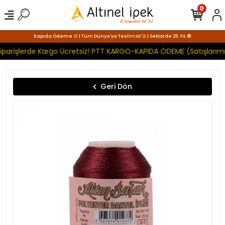
0
Kapıda Ödeme 🛒 | Tüm Dünya'ya Teslimat 🚀 | Sektörde 25. YIL 🧿
iparişlerde Kargo Ücretsiz! PTT KARGO-KAPIDA ÖDEME (Satışlarımı
Geri Dön