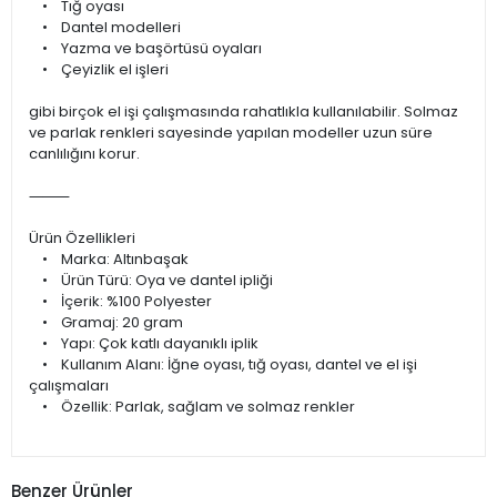
• Tığ oyası
• Dantel modelleri
• Yazma ve başörtüsü oyaları
• Çeyizlik el işleri
gibi birçok el işi çalışmasında rahatlıkla kullanılabilir. Solmaz
ve parlak renkleri sayesinde yapılan modeller uzun süre
canlılığını korur.
⸻
Ürün Özellikleri
• Marka: Altınbaşak
• Ürün Türü: Oya ve dantel ipliği
• İçerik: %100 Polyester
• Gramaj: 20 gram
• Yapı: Çok katlı dayanıklı iplik
• Kullanım Alanı: İğne oyası, tığ oyası, dantel ve el işi
çalışmaları
• Özellik: Parlak, sağlam ve solmaz renkler
Benzer Ürünler