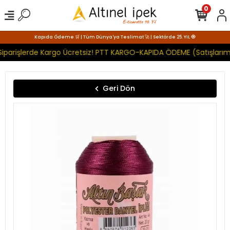
0
Kapıda Ödeme 🛒 | Tüm Dünya'ya Teslimat 🚀 | Sektörde 25. YIL 🧿
iparişlerde Kargo Ücretsiz! PTT KARGO-KAPIDA ÖDEME (Satışlarımı
Geri Dön