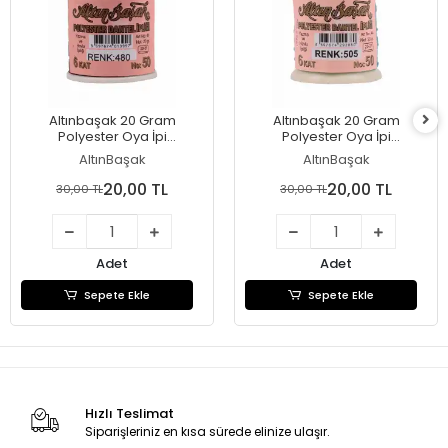
Altınbaşak 20 Gram
Altınbaşak 20 Gram
Polyester Oya İpi
Polyester Oya İpi
(Renk:480)
(Renk:505)
AltınBaşak
AltınBaşak
20,00 TL
20,00 TL
30,00 TL
30,00 TL
Adet
Adet
Sepete Ekle
Sepete Ekle
Hızlı Teslimat
Siparişleriniz en kısa sürede elinize ulaşır.