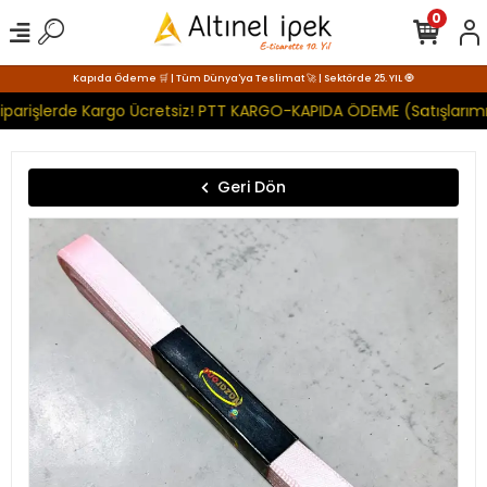
0
Kapıda Ödeme 🛒 | Tüm Dünya'ya Teslimat 🚀 | Sektörde 25. YIL 🧿
iparişlerde Kargo Ücretsiz! PTT KARGO-KAPIDA ÖDEME (Satışlarımız
Geri Dön