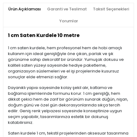
Ürün Açıklaması
Garanti ve Teslimat
Taksit Seçenekleri
Yorumlar
1 cm Saten Kurdele 10 metre
1 cm saten kurdele, hem profesyonel hem de hobi amaçlı
kullanım için ideal genişliğiyle öne çıkan, parlak ve şık
görünüme sahip dekoratif bir üründür. Yumuşak dokusu ve
kaliteli saten yüzeyi sayesinde hediye paketleme,
organizasyon süslemeleri ve el işi projelerinde kusursuz
sonuçlar elde etmenizi sağlar.
Dayanıklı yapısı sayesinde kolay şekil alır, katlama ve
bağlama işlemlerinde formunu korur. 1 cm genişliği, hem
dikkat çekici hem de zarif bir görünüm sunarak düğün, nişan,
doğum günü ve özel gün dekorasyonlarında sıkça tercih
edilir. Geniş renk yelpazesi sayesinde konseptinize uygun
seçim yapabilir, tasarımlarınıza estetik bir dokunuş
katabilirsiniz.
Saten kurdele 1 cm, tekstil projelerinden aksesuar tasarımına