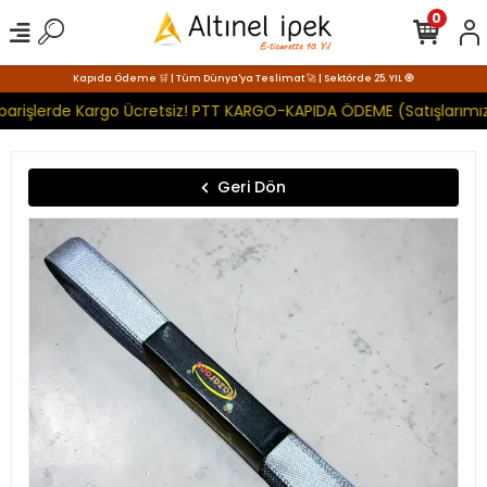
0
Kapıda Ödeme 🛒 | Tüm Dünya'ya Teslimat 🚀 | Sektörde 25. YIL 🧿
parişlerde Kargo Ücretsiz! PTT KARGO-KAPIDA ÖDEME (Satışlarımız
Geri Dön