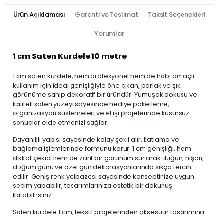
Ürün Açıklaması
Garanti ve Teslimat
Taksit Seçenekleri
Yorumlar
1 cm Saten Kurdele 10 metre
1 cm saten kurdele, hem profesyonel hem de hobi amaçlı
kullanım için ideal genişliğiyle öne çıkan, parlak ve şık
görünüme sahip dekoratif bir üründür. Yumuşak dokusu ve
kaliteli saten yüzeyi sayesinde hediye paketleme,
organizasyon süslemeleri ve el işi projelerinde kusursuz
sonuçlar elde etmenizi sağlar.
Dayanıklı yapısı sayesinde kolay şekil alır, katlama ve
bağlama işlemlerinde formunu korur. 1 cm genişliği, hem
dikkat çekici hem de zarif bir görünüm sunarak düğün, nişan,
doğum günü ve özel gün dekorasyonlarında sıkça tercih
edilir. Geniş renk yelpazesi sayesinde konseptinize uygun
seçim yapabilir, tasarımlarınıza estetik bir dokunuş
katabilirsiniz.
Saten kurdele 1 cm, tekstil projelerinden aksesuar tasarımına