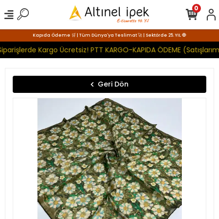
0
Kapıda Ödeme 🛒 | Tüm Dünya'ya Teslimat 🚀 | Sektörde 25. YIL 🧿
iparişlerde Kargo Ücretsiz! PTT KARGO-KAPIDA ÖDEME (Satışlarımı
Geri Dön