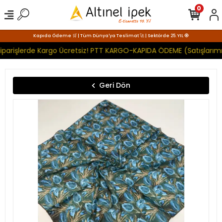
0
Kapıda Ödeme 🛒 | Tüm Dünya'ya Teslimat 🚀 | Sektörde 25. YIL 🧿
iparişlerde Kargo Ücretsiz! PTT KARGO-KAPIDA ÖDEME (Satışlarımı
Geri Dön