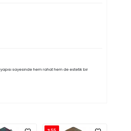
n yapısı sayesinde hem rahat hem de estetik bir
%55
%55