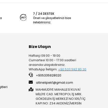
7 / 24 DESTEK
ya
Öneri ve şikayetlerinizi bize
iletebilirsiniz.
Bize Ulaşın
Haftaiçi 09:00 - 19:00
Cumartesi 10:00 - 17:00 saatleri
arasında ulaşabilirsiniz.
WhatsApp İletişim:
+90 53
3 592 80 20
+905335928020
altinelipek1@gmail.com
tleri
MAHMUDİYE MAHALLESİ KUVAİ
MİLLİYE CAD. METROPOL İŞ MRK.
GÖKDELEN İŞ MERKEZİ NO:105/1 İÇ
KAPI NO: Z34 AKDENİZ/MERSİN