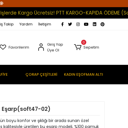
🧿
de Kargo Ücretsiz! PTT KARGO-KAPIDA ÖDEME (Satışlar
iş Takip
Yardım
İletişim
0
Giriş Yap
Favorilerim
Sepetim
Üye Ol
FİYE
ÇORAP ÇEŞİTLERİ
KADIN EŞOFMAN ALTI
k Eşarp(soft47-02)
ün boyu konfor ve şıklığı bir arada sunan özel
fs kalitesiyle üretilen bu eşarp modeli, %100 pamuk