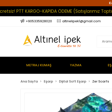
K
iz! PTT KARGO-KAPIDA ÖDEME (Satışlarımız Toptan Olup
+905335928020
altinelipek1@gmail.com
METRAJ KUMAŞ
YAZMA
EŞ
Ana Sayfa
Eşarp
Dijital Soft Eşarp
Zer Scarfs