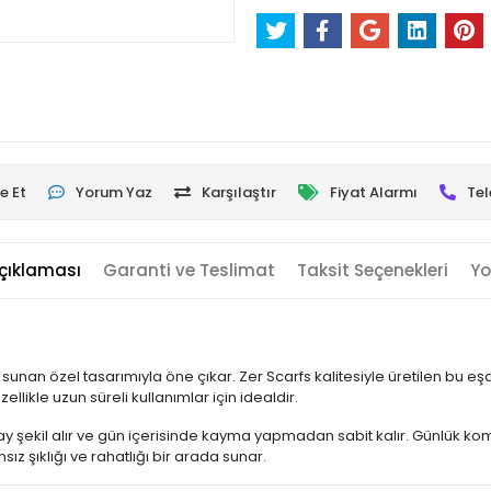
e Et
Yorum Yaz
Karşılaştır
Fiyat Alarmı
Tel
çıklaması
Garanti ve Teslimat
Taksit Seçenekleri
Yo
 sunan özel tasarımıyla öne çıkar. Zer Scarfs kalitesiyle üretilen bu e
ellikle uzun süreli kullanımlar için idealdir.
 şekil alır ve gün içerisinde kayma yapmadan sabit kalır. Günlük kom
z şıklığı ve rahatlığı bir arada sunar.