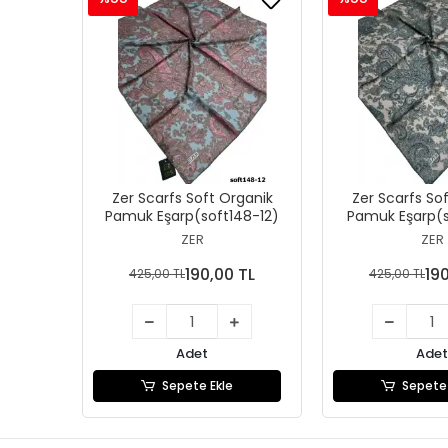
Zer Scarfs Soft Organik
Zer Scarfs So
Pamuk Eşarp(soft148-12)
Pamuk Eşarp(s
ZER
ZER
190,00 TL
19
425,00 TL
425,00 TL
Adet
Adet
Sepete Ekle
Sepete 