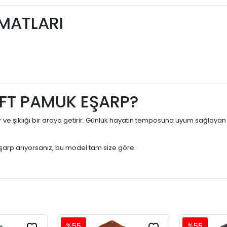
İMATLARI
FT PAMUK EŞARP?
r ve şıklığı bir araya getirir. Günlük hayatın temposuna uyum sağlaya
arp arıyorsanız, bu model tam size göre.
%55
%55