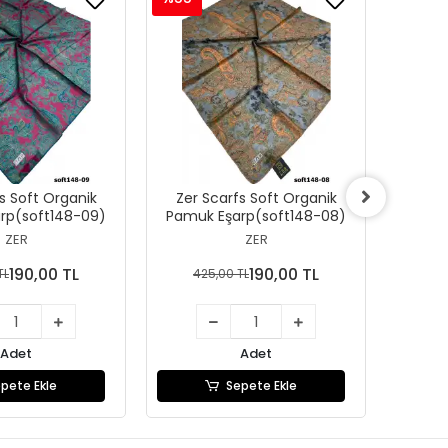
s Soft Organik
Zer Scarfs Soft Organik
Zer 
rp(soft148-09)
Pamuk Eşarp(soft148-08)
Pamuk
ZER
ZER
190,00 TL
190,00 TL
TL
425,00 TL
42
Adet
Adet
pete Ekle
Sepete Ekle