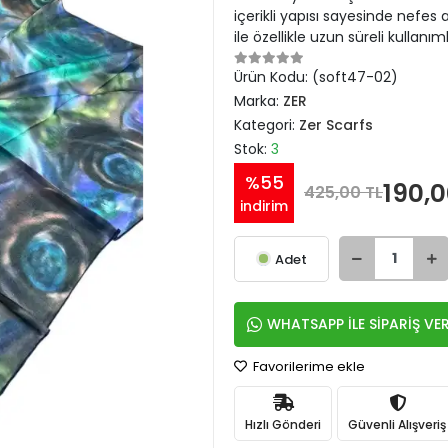
içerikli yapısı sayesinde nefes 
ile özellikle uzun süreli kullanıml
Ürün Kodu:
(soft47-02)
Marka:
ZER
Kategori:
Zer Scarfs
Stok:
3
%55
190,0
425,00 TL
indirim
Adet
WHATSAPP İLE SİPARİŞ VE
Favorilerime ekle
Hızlı Gönderi
Güvenli Alışveriş