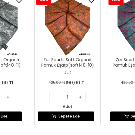
ft Organik
Zer Scarfs Soft Organik
Zer Scarf
oft148-11)
Pamuk Eşarp(soft148-10)
Pamuk Eşa
ZER
0,00 TL
190,00 TL
425,00 TL
425,00 
Adet
Ekle
Sepete Ekle
Se