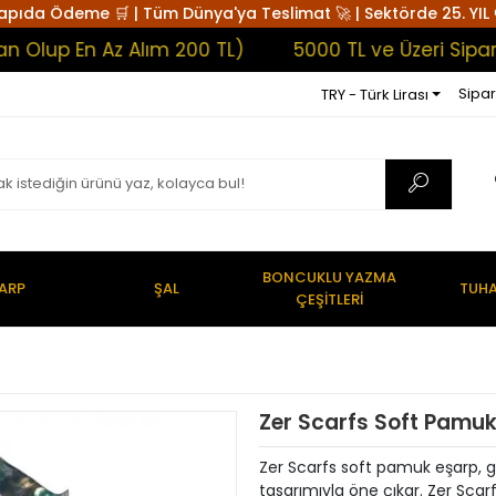
apıda Ödeme 🛒 | Tüm Dünya'ya Teslimat 🚀 | Sektörde 25. YIL 
 En Az Alım 200 TL)
5000 TL ve Üzeri Siparişler
Sipar
TRY - Türk Lirası
BONCUKLU YAZMA
ARP
ŞAL
TUHA
ÇEŞİTLERİ
Zer Scarfs Soft Pamu
Zer Scarfs soft pamuk eşarp, g
tasarımıyla öne çıkar. Zer Scar