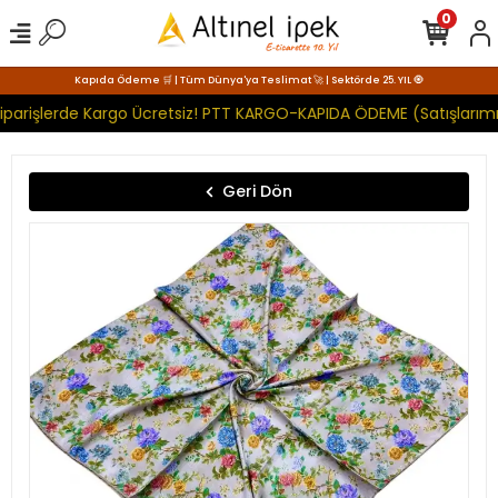
0
Kapıda Ödeme 🛒 | Tüm Dünya'ya Teslimat 🚀 | Sektörde 25. YIL 🧿
iparişlerde Kargo Ücretsiz! PTT KARGO-KAPIDA ÖDEME (Satışlarımı
Geri Dön