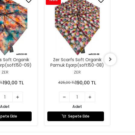
s Soft Organik
Zer Scarfs Soft Organik
Zer 
rp(soft150-09)
Pamuk Eşarp(soft150-08)
Pamuk
ZER
ZER
190,00 TL
190,00 TL
TL
425,00 TL
42
Adet
Adet
pete Ekle
Sepete Ekle