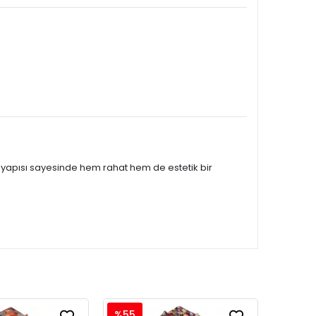
n yapısı sayesinde hem rahat hem de estetik bir
%55
%55