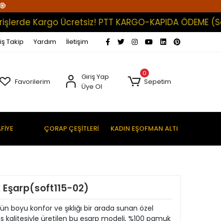
🧿
rde Kargo Ücretsiz! PTT KARGO-KAPIDA ÖDEME (Satışlar
iş Takip
Yardım
İletişim
0
Giriş Yap
Favorilerim
Sepetim
Üye Ol
FİYE
ÇORAP ÇEŞİTLERİ
KADIN EŞOFMAN ALTI
 Eşarp(soft115-02)
ün boyu konfor ve şıklığı bir arada sunan özel
fs kalitesiyle üretilen bu eşarp modeli, %100 pamuk