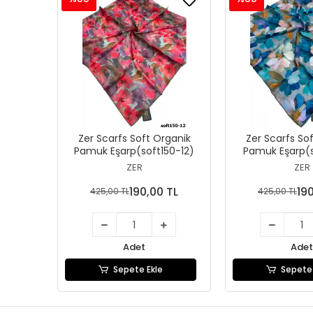
Zer Scarfs Soft Organik
Zer Scarfs So
Pamuk Eşarp(soft150-12)
Pamuk Eşarp(s
ZER
ZER
190,00 TL
19
425,00 TL
425,00 TL
Adet
Adet
Sepete Ekle
Sepete 