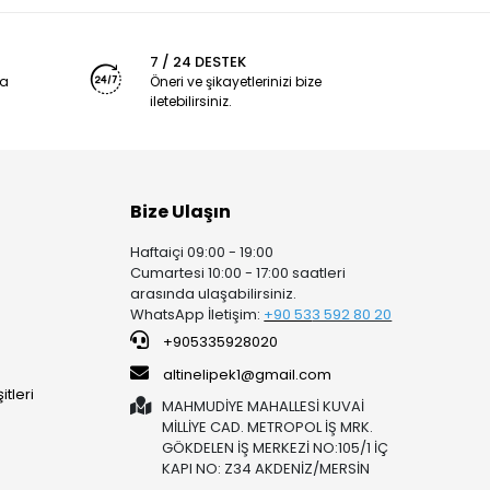
7 / 24 DESTEK
ya
Öneri ve şikayetlerinizi bize
iletebilirsiniz.
Bize Ulaşın
Haftaiçi 09:00 - 19:00
Cumartesi 10:00 - 17:00 saatleri
arasında ulaşabilirsiniz.
WhatsApp İletişim:
+90 53
3 592 80 20
+905335928020
altinelipek1@gmail.com
tleri
MAHMUDİYE MAHALLESİ KUVAİ
MİLLİYE CAD. METROPOL İŞ MRK.
GÖKDELEN İŞ MERKEZİ NO:105/1 İÇ
KAPI NO: Z34 AKDENİZ/MERSİN