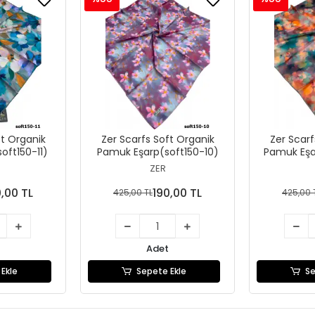
ft Organik
Zer Scarfs Soft Organik
Zer Scarf
oft150-11)
Pamuk Eşarp(soft150-10)
Pamuk Eşa
ZER
0,00 TL
190,00 TL
425,00 TL
425,00 
Adet
Ekle
Sepete Ekle
Se