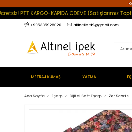
K
siz! PTT KARGO-KAPIDA ÖDEME (Satışlarımız Toptan Olu
+905335928020
altinelipek1@gmail.com
METRAJ KUMAŞ
YAZMA
EŞ
Ana Sayfa
Eşarp
Dijital Soft Eşarp
Zer Scarfs