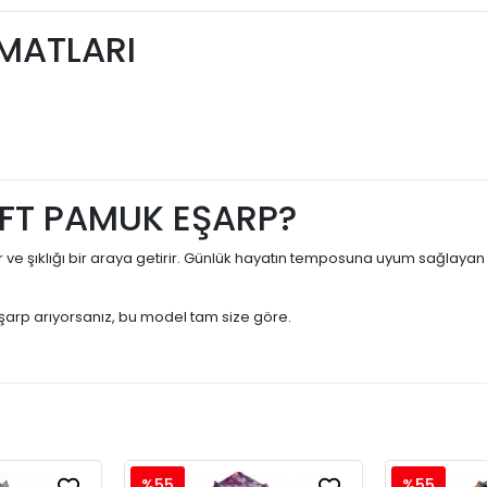
İMATLARI
FT PAMUK EŞARP?
r ve şıklığı bir araya getirir. Günlük hayatın temposuna uyum sağlaya
arp arıyorsanız, bu model tam size göre.
%55
%55