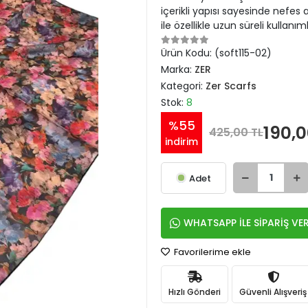
içerikli yapısı sayesinde nefes 
ile özellikle uzun süreli kullanıml
Ürün Kodu:
(soft115-02)
Marka:
ZER
Kategori:
Zer Scarfs
Stok:
8
%55
190,0
425,00 TL
indirim
Adet
WHATSAPP İLE SİPARİŞ VE
Favorilerime ekle
Hızlı Gönderi
Güvenli Alışveriş