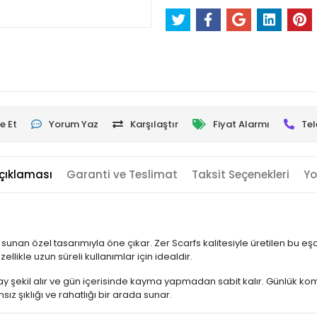
e Et
Yorum Yaz
Karşılaştır
Fiyat Alarmı
Tel
çıklaması
Garanti ve Teslimat
Taksit Seçenekleri
Yo
 sunan özel tasarımıyla öne çıkar. Zer Scarfs kalitesiyle üretilen bu e
ellikle uzun süreli kullanımlar için idealdir.
 şekil alır ve gün içerisinde kayma yapmadan sabit kalır. Günlük kom
z şıklığı ve rahatlığı bir arada sunar.