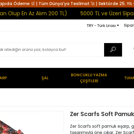
apıda Ödeme 🛒 | Tüm Dünya'ya Teslimat 🚀 | Sektörde 25. YIL 
p En Az Alım 200 TL)
5000 TL ve Üzeri Siparişle
Sipar
TRY - Türk Lirası
BONCUKLU YAZMA
ARP
ŞAL
TUHA
ÇEŞİTLERİ
Zer Scarfs Soft Pamuk
Zer Scarfs soft pamuk eşarp, g
tasarımıyla öne çıkar. Zer Scar