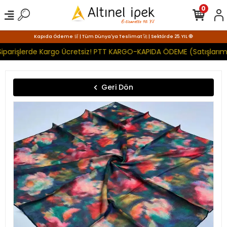
0
Kapıda Ödeme 🛒 | Tüm Dünya'ya Teslimat 🚀 | Sektörde 25. YIL 🧿
iparişlerde Kargo Ücretsiz! PTT KARGO-KAPIDA ÖDEME (Satışlarımı
Geri Dön