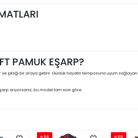
İMATLARI
FT PAMUK EŞARP?
r ve şıklığı bir araya getirir. Günlük hayatın temposuna uyum sağlaya
arp arıyorsanız, bu model tam size göre.
%55
%55