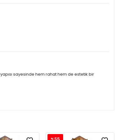
n yapısı sayesinde hem rahat hem de estetik bir
%55
%55