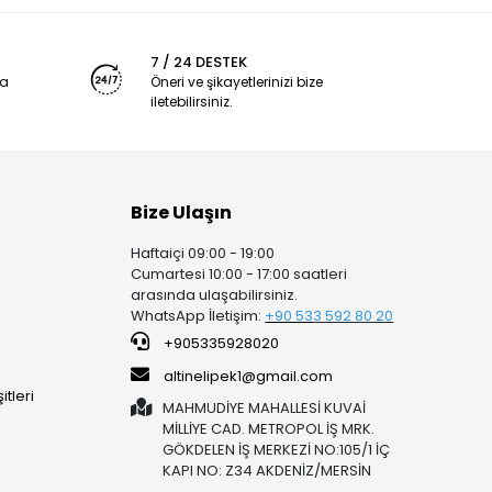
7 / 24 DESTEK
ya
Öneri ve şikayetlerinizi bize
iletebilirsiniz.
Bize Ulaşın
Haftaiçi 09:00 - 19:00
Cumartesi 10:00 - 17:00 saatleri
arasında ulaşabilirsiniz.
WhatsApp İletişim:
+90 53
3 592 80 20
+905335928020
altinelipek1@gmail.com
tleri
MAHMUDİYE MAHALLESİ KUVAİ
MİLLİYE CAD. METROPOL İŞ MRK.
GÖKDELEN İŞ MERKEZİ NO:105/1 İÇ
KAPI NO: Z34 AKDENİZ/MERSİN