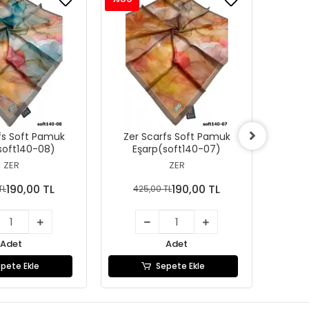
fs Soft Pamuk
Zer Scarfs Soft Pamuk
Zer
soft140-08)
Eşarp(soft140-07)
Eş
ZER
ZER
190,00 TL
190,00 TL
TL
425,00 TL
42
Adet
Adet
pete Ekle
Sepete Ekle