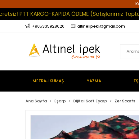
K
z! PTT KARGO-KAPIDA ÖDEME (Satışlarımız Toptan Olup
+905335928020
altinelipek1@gmail.com
METRAJ KUMAŞ
YAZMA
EŞ
Ana Sayfa
Eşarp
Dijital Soft Eşarp
Zer Scarfs