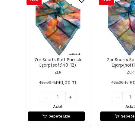
Zer Scarfs Soft Pamuk
Zer Scarfs S
Eşarp(soft140-12)
Eşarp(soft
ZER
ZER
190,00 TL
19
425,00 TL
425,00 TL
Adet
Adet
Sepete Ekle
Sepete 