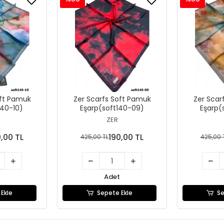
oft Pamuk
Zer Scarfs Soft Pamuk
Zer Scar
140-10)
Eşarp(soft140-09)
Eşarp(
ZER
0,00 TL
190,00 TL
425,00 TL
425,00 
Adet
Ekle
Sepete Ekle
Se