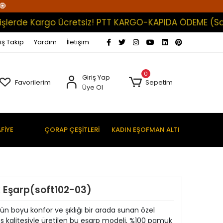
🧿
e Kargo Ücretsiz! PTT KARGO-KAPIDA ÖDEME (Satışları
iş Takip
Yardım
İletişim
0
Giriş Yap
Favorilerim
Sepetim
Üye Ol
FİYE
ÇORAP ÇEŞİTLERİ
KADIN EŞOFMAN ALTI
k Eşarp(soft102-03)
ün boyu konfor ve şıklığı bir arada sunan özel
fs kalitesiyle üretilen bu eşarp modeli, %100 pamuk