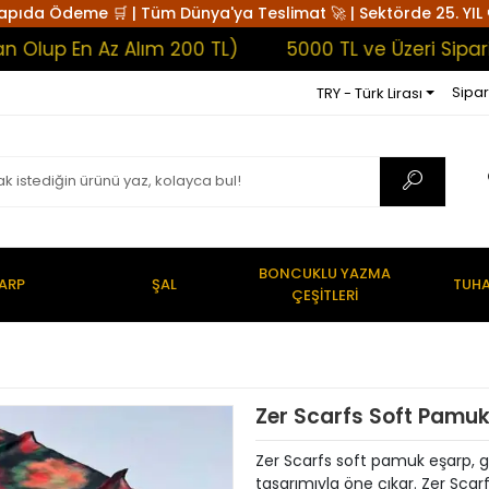
apıda Ödeme 🛒 | Tüm Dünya'ya Teslimat 🚀 | Sektörde 25. YIL 
 En Az Alım 200 TL)
5000 TL ve Üzeri Siparişlerd
Sipar
TRY - Türk Lirası
BONCUKLU YAZMA
ARP
ŞAL
TUHA
ÇEŞİTLERİ
Zer Scarfs Soft Pamu
Zer Scarfs soft pamuk eşarp, g
tasarımıyla öne çıkar. Zer Scar