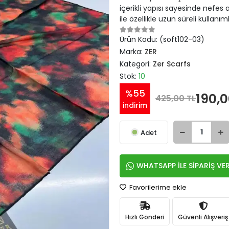
içerikli yapısı sayesinde nefes 
ile özellikle uzun süreli kullanıml
Ürün Kodu:
(soft102-03)
Marka:
ZER
Kategori:
Zer Scarfs
Stok:
10
%55
190,0
425,00 TL
indirim
Adet
WHATSAPP İLE SİPARİŞ VE
Favorilerime ekle
Hızlı Gönderi
Güvenli Alışveriş