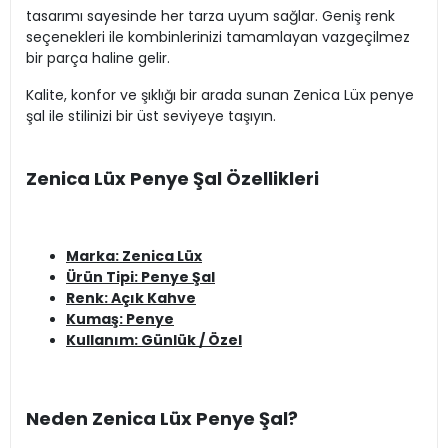
tasarımı sayesinde her tarza uyum sağlar. Geniş renk
seçenekleri ile kombinlerinizi tamamlayan vazgeçilmez
bir parça haline gelir.
Kalite, konfor ve şıklığı bir arada sunan Zenica Lüx penye
şal ile stilinizi bir üst seviyeye taşıyın.
Zenica Lüx Penye Şal Özellikleri
Marka: Zenica Lüx
Ürün Tipi: Penye Şal
Renk: Açık Kahve
Kumaş: Penye
Kullanım: Günlük / Özel
Neden Zenica Lüx Penye Şal?