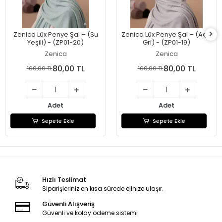
Zenica Lüx Penye Şal – (Su
Zenica Lüx Penye Şal – (Açık
Yeşili) - (ZP01-20)
Gri) - (ZP01-19)
Zenica
Zenica
80,00 TL
80,00 TL
160,00 TL
160,00 TL
Adet
Adet
Sepete Ekle
Sepete Ekle
Hızlı Teslimat
Siparişleriniz en kısa sürede elinize ulaşır.
Güvenli Alışveriş
Güvenli ve kolay ödeme sistemi