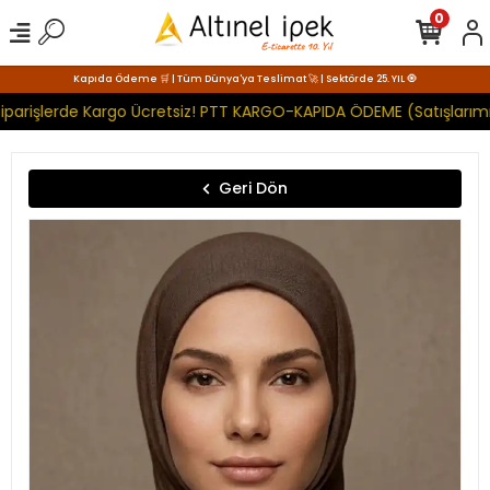
0
Kapıda Ödeme 🛒 | Tüm Dünya'ya Teslimat 🚀 | Sektörde 25. YIL 🧿
iparişlerde Kargo Ücretsiz! PTT KARGO-KAPIDA ÖDEME (Satışlarımı
Geri Dön