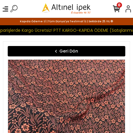
0
Kapıda Ödeme 🛒 | Tüm Dünya'ya Teslimat 🚀 | Sektörde 25. YIL 🧿
parişlerde Kargo Ücretsiz! PTT KARGO-KAPIDA ÖDEME (Satışlarımız
Geri Dön