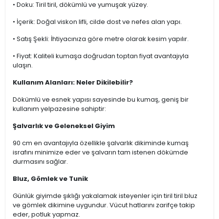
• Doku: Tiril tiril, dökümlü ve yumuşak yüzey.
• İçerik: Doğal viskon lifli, cilde dost ve nefes alan yapı.
• Satış Şekli: İhtiyacınıza göre metre olarak kesim yapılır.
• Fiyat: Kaliteli kumaşa doğrudan toptan fiyat avantajıyla
ulaşın.
Kullanım Alanları: Neler Dikilebilir?
Dökümlü ve esnek yapısı sayesinde bu kumaş, geniş bir
kullanım yelpazesine sahiptir:
Şalvarlık ve Geleneksel Giyim
90 cm en avantajıyla özellikle şalvarlık dikiminde kumaş
israfını minimize eder ve şalvarın tam istenen dökümde
durmasını sağlar.
Bluz, Gömlek ve Tunik
Günlük giyimde şıklığı yakalamak isteyenler için tiril tiril bluz
ve gömlek dikimine uygundur. Vücut hatlarını zarifçe takip
eder, potluk yapmaz.