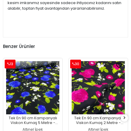
kesim imkanımız sayesinde sadece ihtiyacınız kadarını satın
alabilir, toptan fiyat avantajından yararlanabilirsiniz.
Benzer Ürünler
%13
%30
Tek En 90 cm Kampanyalı
Tek En 90 cm Kampanyalı
Viskon Kumaş 5 Metre -
Viskon Kumaş 2 Metre -
(Kvsk01-07)
(Kvsk01-06)
Altınel İpek
Altınel İpek