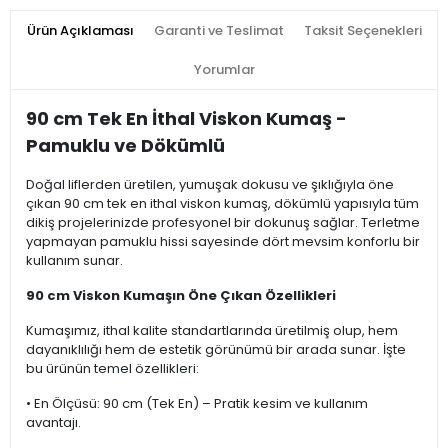
Ürün Açıklaması
Garanti ve Teslimat
Taksit Seçenekleri
Yorumlar
90 cm Tek En İthal Viskon Kumaş -
Pamuklu ve Dökümlü
Doğal liflerden üretilen, yumuşak dokusu ve şıklığıyla öne
çıkan 90 cm tek en ithal viskon kumaş, dökümlü yapısıyla tüm
dikiş projelerinizde profesyonel bir dokunuş sağlar. Terletme
yapmayan pamuklu hissi sayesinde dört mevsim konforlu bir
kullanım sunar.
90 cm Viskon Kumaşın Öne Çıkan Özellikleri
Kumaşımız, ithal kalite standartlarında üretilmiş olup, hem
dayanıklılığı hem de estetik görünümü bir arada sunar. İşte
bu ürünün temel özellikleri:
• En Ölçüsü: 90 cm (Tek En) – Pratik kesim ve kullanım
avantajı.