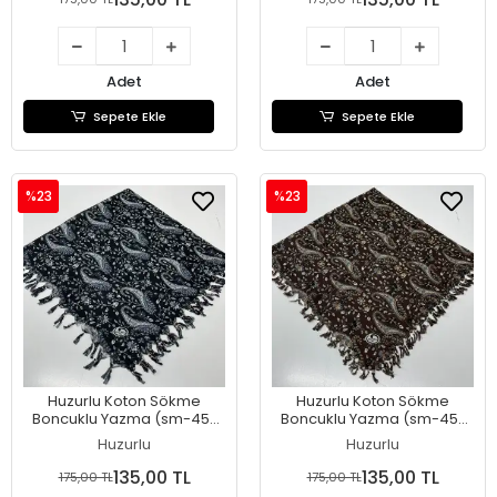
Adet
Adet
Sepete Ekle
Sepete Ekle
%23
%23
Huzurlu Koton Sökme
Huzurlu Koton Sökme
Boncuklu Yazma (sm-45-
Boncuklu Yazma (sm-45-
09)
08)
Huzurlu
Huzurlu
135,00 TL
135,00 TL
175,00 TL
175,00 TL