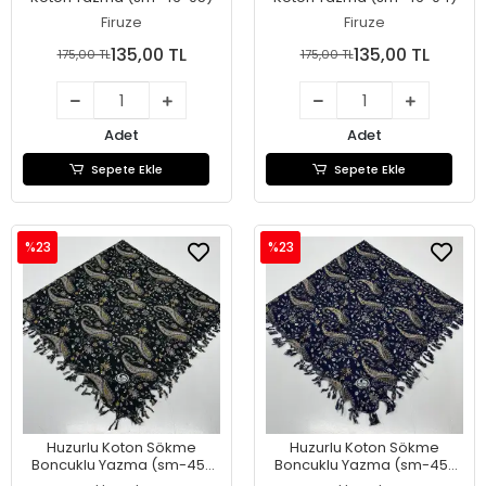
Firuze
Firuze
135,00 TL
135,00 TL
175,00 TL
175,00 TL
Adet
Adet
Sepete Ekle
Sepete Ekle
%23
%23
Huzurlu Koton Sökme
Huzurlu Koton Sökme
Boncuklu Yazma (sm-45-
Boncuklu Yazma (sm-45-
16)
14)