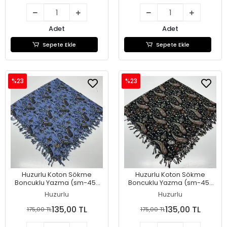
Adet
Adet
Sepete Ekle
Sepete Ekle
%23
%23
Huzurlu Koton Sökme
Huzurlu Koton Sökme
Boncuklu Yazma (sm-45-
Boncuklu Yazma (sm-45-
07)
06)
Huzurlu
Huzurlu
135,00 TL
135,00 TL
175,00 TL
175,00 TL