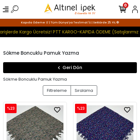
0
Kapıda Ödeme 🛒 | Tüm Dünya'ya Teslimat 🚀 | Sektörde 25. YIL 🧿
işlerde Kargo Ücretsiz! PTT KARGO-KAPIDA ÖDEME (Satışlarımız To
Sökme Boncuklu Pamuk Yazma
Geri Dön
Sökme Boncuklu Pamuk Yazma
Filtreleme
Sıralama
%23
%23