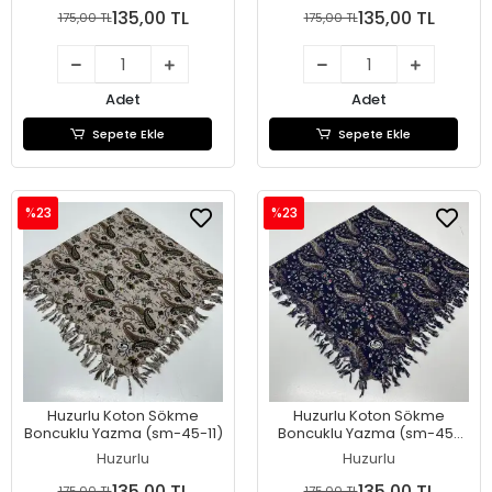
135,00 TL
135,00 TL
175,00 TL
175,00 TL
Adet
Adet
Sepete Ekle
Sepete Ekle
%23
%23
Huzurlu Koton Sökme
Huzurlu Koton Sökme
Boncuklu Yazma (sm-45-11)
Boncuklu Yazma (sm-45-
10)
Huzurlu
Huzurlu
135,00 TL
135,00 TL
175,00 TL
175,00 TL