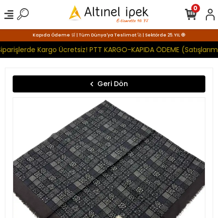
0
Kapıda Ödeme 🛒 | Tüm Dünya'ya Teslimat 🚀 | Sektörde 25. YIL 🧿
iparişlerde Kargo Ücretsiz! PTT KARGO-KAPIDA ÖDEME (Satışlarımı
Geri Dön