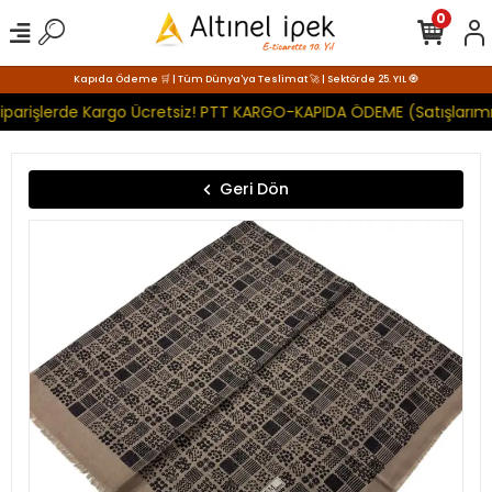
0
Kapıda Ödeme 🛒 | Tüm Dünya'ya Teslimat 🚀 | Sektörde 25. YIL 🧿
iparişlerde Kargo Ücretsiz! PTT KARGO-KAPIDA ÖDEME (Satışlarımı
Geri Dön