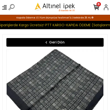
0
Kapıda Ödeme 🛒 | Tüm Dünya'ya Teslimat 🚀 | Sektörde 25. YIL 🧿
iparişlerde Kargo Ücretsiz! PTT KARGO-KAPIDA ÖDEME (Satışlarımı
Geri Dön