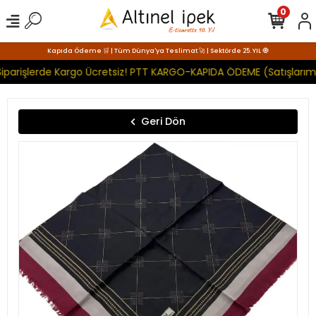
0
Kapıda Ödeme 🛒 | Tüm Dünya'ya Teslimat 🚀 | Sektörde 25. YIL 🧿
iparişlerde Kargo Ücretsiz! PTT KARGO-KAPIDA ÖDEME (Satışlarımı
Geri Dön