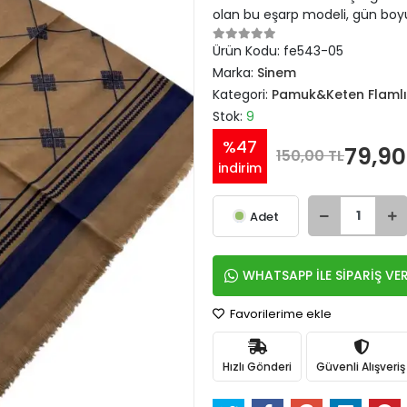
olan bu eşarp modeli, gün boyu
Ürün Kodu:
fe543-05
Marka:
Sinem
Kategori:
Pamuk&Keten Flamlı
Stok:
9
%47
79,90
150,00 TL
indirim
Adet
WHATSAPP İLE SİPARİŞ VE
Favorilerime ekle
Hızlı Gönderi
Güvenli Alışveriş