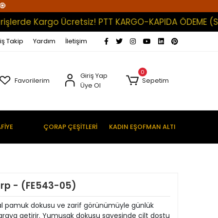
🧿
rde Kargo Ücretsiz! PTT KARGO-KAPIDA ÖDEME (Satışlar
iş Takip
Yardım
İletişim
0
Giriş Yap
Favorilerim
Sepetim
Üye Ol
FİYE
ÇORAP ÇEŞİTLERİ
KADIN EŞOFMAN ALTI
rp - (FE543-05)
l pamuk dokusu ve zarif görünümüyle günlük
r araya getirir. Yumuşak dokusu sayesinde cilt dostu