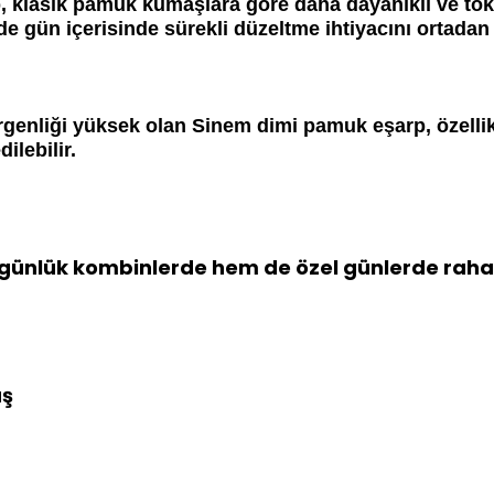
, klasik pamuk kumaşlara göre daha dayanıklı ve tok 
ün içerisinde sürekli düzeltme ihtiyacını ortadan k
genliği yüksek olan Sinem dimi pamuk eşarp, özelli
ilebilir.
nlük kombinlerde hem de özel günlerde rahatlıkl
uş