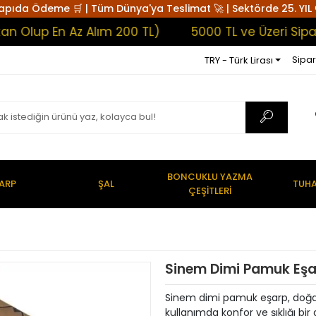
apıda Ödeme 🛒 | Tüm Dünya'ya Teslimat 🚀 | Sektörde 25. YIL 
p En Az Alım 200 TL)
5000 TL ve Üzeri Siparişle
Sipar
TRY - Türk Lirası
BONCUKLU YAZMA
ARP
ŞAL
TUHA
ÇEŞİTLERİ
Sinem Dimi Pamuk Eşa
Sinem dimi pamuk eşarp, doğa
kullanımda konfor ve şıklığı bi