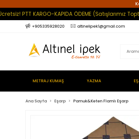
K
siz! PTT KARGO-KAPIDA ÖDEME (Satışlarımız Toptan Olu
+905335928020
altinelipek1@gmail.com
METRAJ KUMAŞ
YAZMA
EŞ
Ana Sayfa
Eşarp
Pamuk&Keten Flamlı Eşarp