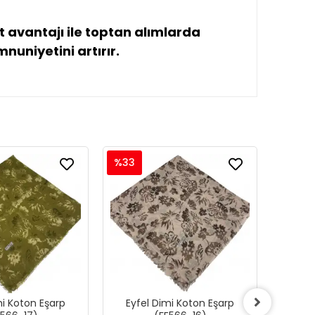
 avantajı ile toptan alımlarda
nuniyetini artırır.
%33
%33
mi Koton Eşarp
Eyfel Dimi Koton Eşarp
Eyfe