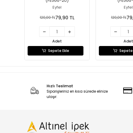
(FE566-20)
(FE566-
Eyfel
Eyfel
79,90 TL
79
120,00 TL
120,00 TL
Adet
Adet
Sepete Ekle
Sepete 
Hızlı Teslimat
Siparişleriniz en kısa sürede elinize
ulaşır.