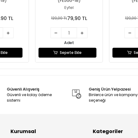
19)
(FE566-18)
(F
Eyfel
,90 TL
79,90 TL
120,00 TL
120,00 
Adet
Ekle
Sepete Ekle
Se
Güvenli Alışveriş
Geniş Ürün Yelpazesi
Güvenli ve kolay ödeme
Binlerce ürün ve kampan
sistemi
seçeneği
Kurumsal
Kategoriler