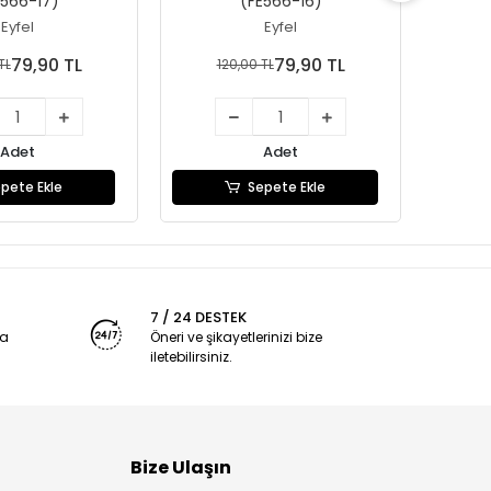
E566-17)
(FE566-16)
Eyfel
Eyfel
79,90 TL
79,90 TL
TL
120,00 TL
1
Adet
Adet
pete Ekle
Sepete Ekle
7 / 24 DESTEK
ya
Öneri ve şikayetlerinizi bize
iletebilirsiniz.
Bize Ulaşın