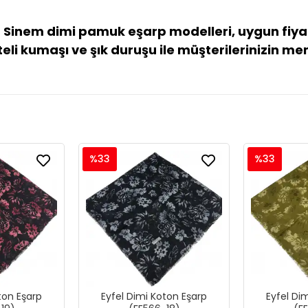
 Sinem dimi pamuk eşarp modelleri, uygun fiyat
eli kumaşı ve şık duruşu ile müşterilerinizin mem
%33
%33
ton Eşarp
Eyfel Dimi Koton Eşarp
Eyfel Di