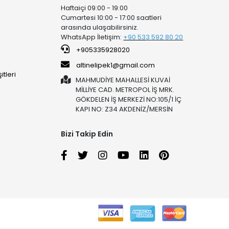
Haftaiçi 09:00 - 19:00
Cumartesi 10:00 - 17:00 saatleri
arasında ulaşabilirsiniz.
WhatsApp İletişim:
+90 53
3 592 80 20
+905335928020
altinelipek1@gmail.com
tleri
MAHMUDİYE MAHALLESİ KUVAİ
MİLLİYE CAD. METROPOL İŞ MRK.
GÖKDELEN İŞ MERKEZİ NO:105/1 İÇ
KAPI NO: Z34 AKDENİZ/MERSİN
Bizi Takip Edin