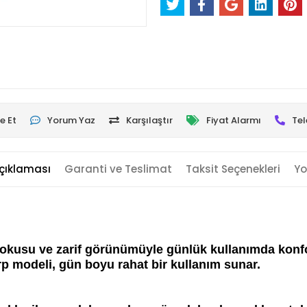
e Et
Yorum Yaz
Karşılaştır
Fiyat Alarmı
Tel
çıklaması
Garanti ve Teslimat
Taksit Seçenekleri
Yo
usu ve zarif görünümüyle günlük kullanımda konfor v
p modeli, gün boyu rahat bir kullanım sunar.