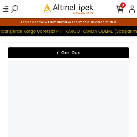
0
Kapıda Ödeme 🛒 | Tüm Dünya'ya Teslimat 🚀 | Sektörde 25. YIL 🧿
iparişlerde Kargo Ücretsiz! PTT KARGO-KAPIDA ÖDEME (Satışlarımı
Geri Dön