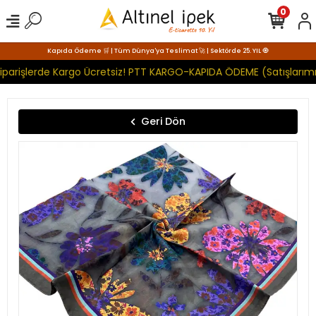
0
Kapıda Ödeme 🛒 | Tüm Dünya'ya Teslimat 🚀 | Sektörde 25. YIL 🧿
iparişlerde Kargo Ücretsiz! PTT KARGO-KAPIDA ÖDEME (Satışlarımı
Geri Dön