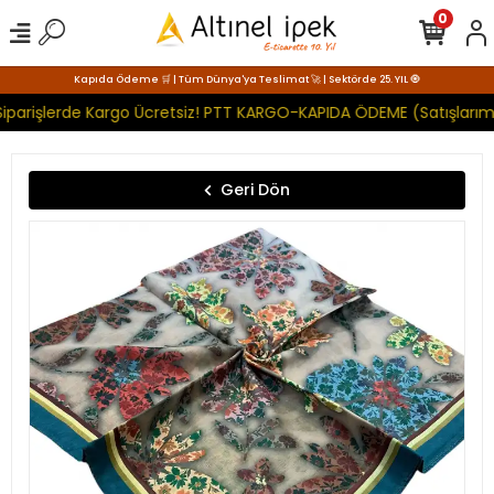
0
Kapıda Ödeme 🛒 | Tüm Dünya'ya Teslimat 🚀 | Sektörde 25. YIL 🧿
iparişlerde Kargo Ücretsiz! PTT KARGO-KAPIDA ÖDEME (Satışlarımı
Geri Dön