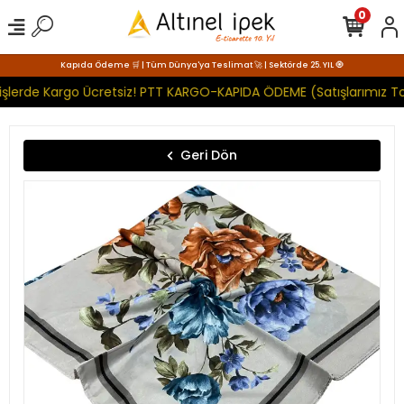
0
Kapıda Ödeme 🛒 | Tüm Dünya'ya Teslimat 🚀 | Sektörde 25. YIL 🧿
işlerde Kargo Ücretsiz! PTT KARGO-KAPIDA ÖDEME (Satışlarımız To
Geri Dön