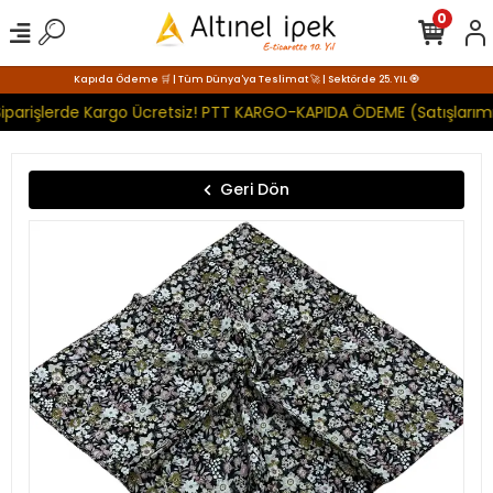
0
Kapıda Ödeme 🛒 | Tüm Dünya'ya Teslimat 🚀 | Sektörde 25. YIL 🧿
iparişlerde Kargo Ücretsiz! PTT KARGO-KAPIDA ÖDEME (Satışlarımı
Geri Dön