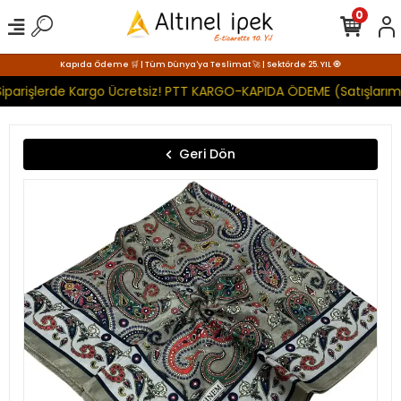
0
Kapıda Ödeme 🛒 | Tüm Dünya'ya Teslimat 🚀 | Sektörde 25. YIL 🧿
iparişlerde Kargo Ücretsiz! PTT KARGO-KAPIDA ÖDEME (Satışlarımı
Geri Dön