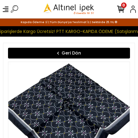
0
Kapıda Ödeme 🛒 | Tüm Dünya'ya Teslimat 🚀 | Sektörde 25. YIL 🧿
iparişlerde Kargo Ücretsiz! PTT KARGO-KAPIDA ÖDEME (Satışlarımı
Geri Dön