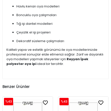
Havlu kenarı oya modelleri
Boncuklu oya çalışmaları
Tığ işi dantel modelleri
Çeyizlik el işi projeleri
Dekoratif süsleme çalışmaları
Kaliteli yapısı ve estetik görünümü ile oya modellerinizde
profesyonel sonuçlar elde etmenizi sağlar. Zarif ve dayanıklı
oya modelleri yapmak isteyenler için
Reyyan İpek
polyester oya ipi
ideal bir tercihtir.
Benzer Ürünler
%43
%43