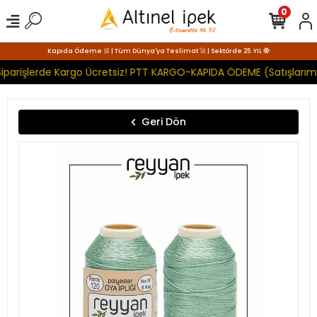
0
Kapıda Ödeme 🛒 | Tüm Dünya'ya Teslimat 🚀 | Sektörde 25. YIL 🧿
iparişlerde Kargo Ücretsiz! PTT KARGO-KAPIDA ÖDEME (Satışlarımı
Geri Dön