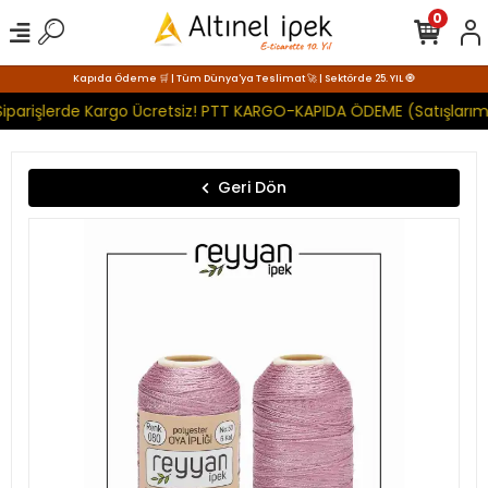
0
Kapıda Ödeme 🛒 | Tüm Dünya'ya Teslimat 🚀 | Sektörde 25. YIL 🧿
iparişlerde Kargo Ücretsiz! PTT KARGO-KAPIDA ÖDEME (Satışlarımı
Geri Dön