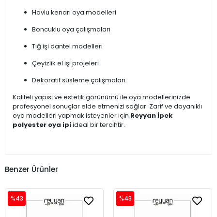
Havlu kenarı oya modelleri
Boncuklu oya çalışmaları
Tığ işi dantel modelleri
Çeyizlik el işi projeleri
Dekoratif süsleme çalışmaları
Kaliteli yapısı ve estetik görünümü ile oya modellerinizde
profesyonel sonuçlar elde etmenizi sağlar. Zarif ve dayanıklı
oya modelleri yapmak isteyenler için
Reyyan İpek
polyester oya ipi
ideal bir tercihtir.
Benzer Ürünler
%43
%43