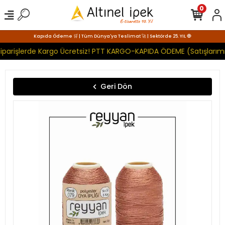
0
Kapıda Ödeme 🛒 | Tüm Dünya'ya Teslimat 🚀 | Sektörde 25. YIL 🧿
iparişlerde Kargo Ücretsiz! PTT KARGO-KAPIDA ÖDEME (Satışlarımı
Geri Dön