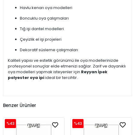
Havlu kenarı oya modelleri
Boncuklu oya çalışmaları
Tığ işi dantel modelleri
Çeyizlik el işi projeleri
Dekoratif süsleme çalışmaları
Kaliteli yapısı ve estetik görünümü ile oya modellerinizde
profesyonel sonuçlar elde etmenizi sağlar. Zarif ve dayanıklı
oya modelleri yapmak isteyenler için
Reyyan İpek
polyester oya ipi
ideal bir tercihtir.
Benzer Ürünler
%43
%43