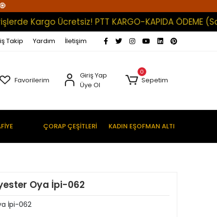
🧿
rde Kargo Ücretsiz! PTT KARGO-KAPIDA ÖDEME (Satışlar
iş Takip
Yardım
İletişim
0
Giriş Yap
Favorilerim
Sepetim
Üye Ol
FİYE
ÇORAP ÇEŞİTLERİ
KADIN EŞOFMAN ALTI
yester Oya İpi-062
ya İpi-062