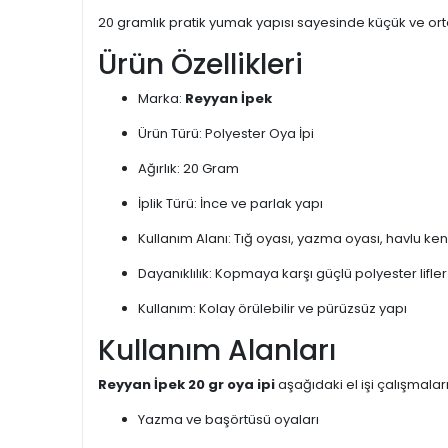
20 gramlık pratik yumak yapısı sayesinde küçük ve orta ö
Ürün Özellikleri
Marka:
Reyyan İpek
Ürün Türü: Polyester Oya İpi
Ağırlık: 20 Gram
İplik Türü: İnce ve parlak yapı
Kullanım Alanı: Tığ oyası, yazma oyası, havlu kenar
Dayanıklılık: Kopmaya karşı güçlü polyester lifler
Kullanım: Kolay örülebilir ve pürüzsüz yapı
Kullanım Alanları
Reyyan İpek 20 gr oya ipi
aşağıdaki el işi çalışmaları
Yazma ve başörtüsü oyaları