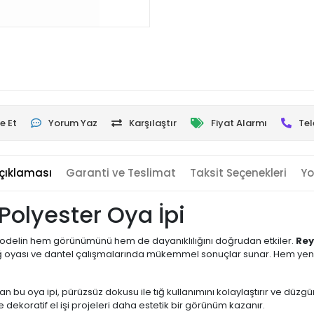
e Et
Yorum Yaz
Karşılaştır
Fiyat Alarmı
Tel
çıklaması
Garanti ve Teslimat
Taksit Seçenekleri
Yo
olyester Oya İpi
an modelin hem görünümünü hem de dayanıklılığını doğrudan etkiler.
Rey
tığ oyası ve dantel çalışmalarında mükemmel sonuçlar sunar. Hem yeni
n bu oya ipi, pürüzsüz dokusu ile tığ kullanımını kolaylaştırır ve düzg
ekoratif el işi projeleri daha estetik bir görünüm kazanır.