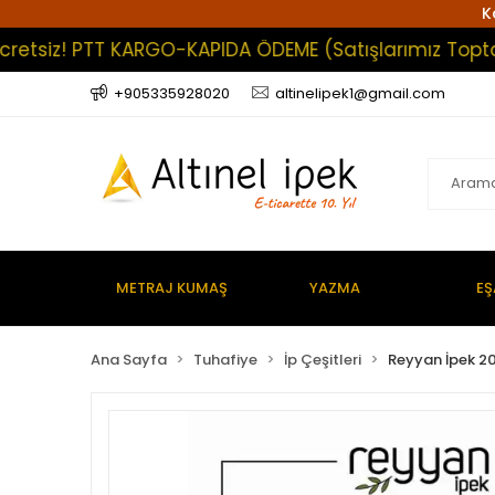
K
siz! PTT KARGO-KAPIDA ÖDEME (Satışlarımız Toptan Olu
+905335928020
altinelipek1@gmail.com
METRAJ KUMAŞ
YAZMA
EŞ
Ana Sayfa
Tuhafiye
İp Çeşitleri
Reyyan İpek 20