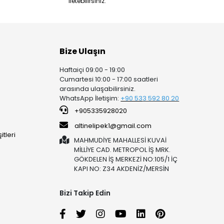
iletebilirsiniz.
Bize Ulaşın
Haftaiçi 09:00 - 19:00
Cumartesi 10:00 - 17:00 saatleri
arasında ulaşabilirsiniz.
WhatsApp İletişim:
+90 53
3 592 80 20
+905335928020
altinelipek1@gmail.com
tleri
MAHMUDİYE MAHALLESİ KUVAİ
MİLLİYE CAD. METROPOL İŞ MRK.
GÖKDELEN İŞ MERKEZİ NO:105/1 İÇ
KAPI NO: Z34 AKDENİZ/MERSİN
Bizi Takip Edin