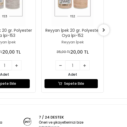
 20 gr. Polyester
Reyyan İpek 20 gr. Polyester
Reyyan 
 İpi-153
Oya İpi-152
yan İpek
Reyyan İpek
20,00 TL
20,00 TL
TL
35,00 TL
3
Adet
Adet
pete Ekle
Sepete Ekle
7 / 24 DESTEK
ya
Öneri ve şikayetlerinizi bize