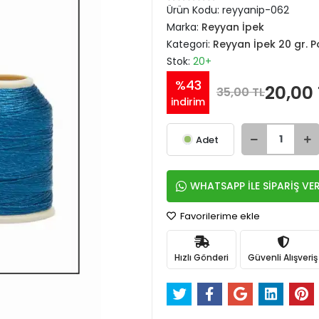
Ürün Kodu:
reyyanip-062
Marka:
Reyyan İpek
Kategori:
Reyyan İpek 20 gr. P
Stok:
20+
%43
20,00 
35,00 TL
indirim
Adet
WHATSAPP İLE SİPARİŞ VE
Favorilerime ekle
Hızlı Gönderi
Güvenli Alışveriş