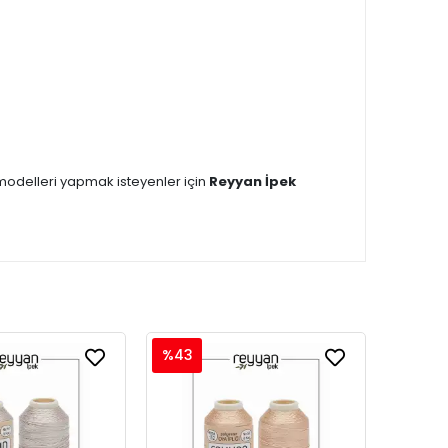
 modelleri yapmak isteyenler için
Reyyan İpek
%43
%43