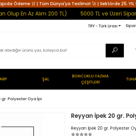
apıda Ödeme 🛒 | Tüm Dünya'ya Teslimat 🚀 | Sektörde 25. YIL 
p En Az Alım 200 TL)
5000 TL ve Üzeri Siparişle
Sipar
TRY - Türk Lirası
BONCUKLU YAZMA
ARP
ŞAL
TUHA
ÇEŞİTLERİ
 gr. Polyester Oya İpi
Reyyan İpek 20 gr. Pol
Reyyan İpek 20 gr. Polyester O