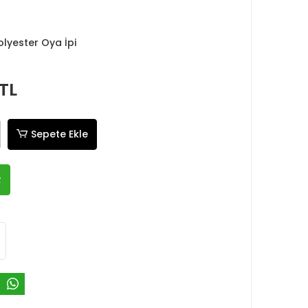
olyester Oya İpi
TL
Sepete Ekle
R