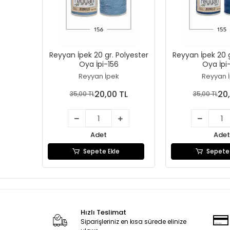
Reyyan İpek 20 gr. Polyester
Reyyan İpek 20 g
Oya İpi-156
Oya İpi
Reyyan İpek
Reyyan 
20,00 TL
20,
35,00 TL
35,00 TL
Adet
Adet
Sepete Ekle
Sepete 
Hızlı Teslimat
Siparişleriniz en kısa sürede elinize