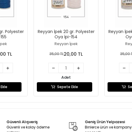
r. Polyester
Reyyan İpek 20 gr. Polyester
Reyyan İpek
-155
Oya İpi-154
Oya
İpek
Reyyan İpek
Rey
00 TL
20,00 TL
35,00 TL
35,00 
Adet
Ekle
Sepete Ekle
Se
Güvenli Alışveriş
Geniş Ürün Yelpazesi
Güvenli ve kolay ödeme
Binlerce ürün ve kampan