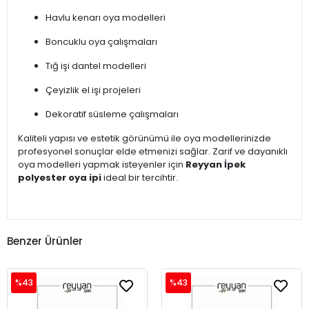
Havlu kenarı oya modelleri
Boncuklu oya çalışmaları
Tığ işi dantel modelleri
Çeyizlik el işi projeleri
Dekoratif süsleme çalışmaları
Kaliteli yapısı ve estetik görünümü ile oya modellerinizde
profesyonel sonuçlar elde etmenizi sağlar. Zarif ve dayanıklı
oya modelleri yapmak isteyenler için
Reyyan İpek
polyester oya ipi
ideal bir tercihtir.
Benzer Ürünler
%43
%43