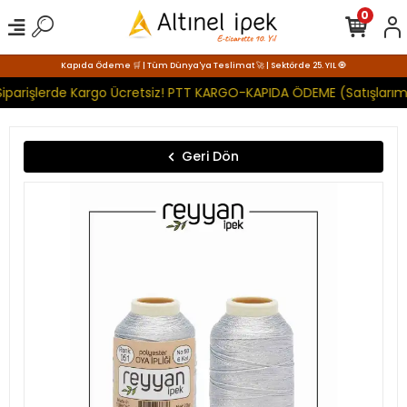
0
Kapıda Ödeme 🛒 | Tüm Dünya'ya Teslimat 🚀 | Sektörde 25. YIL 🧿
iparişlerde Kargo Ücretsiz! PTT KARGO-KAPIDA ÖDEME (Satışlarımı
Geri Dön