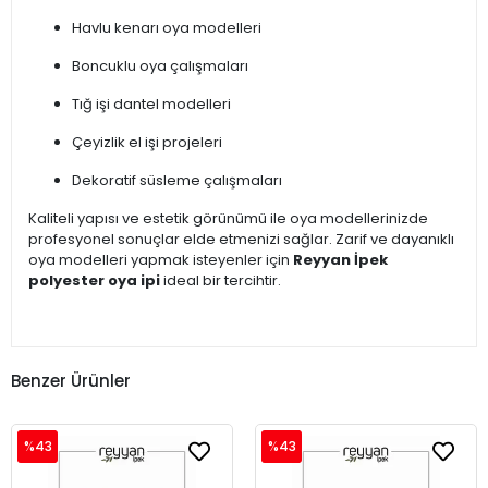
Havlu kenarı oya modelleri
Boncuklu oya çalışmaları
Tığ işi dantel modelleri
Çeyizlik el işi projeleri
Dekoratif süsleme çalışmaları
Kaliteli yapısı ve estetik görünümü ile oya modellerinizde
profesyonel sonuçlar elde etmenizi sağlar. Zarif ve dayanıklı
oya modelleri yapmak isteyenler için
Reyyan İpek
polyester oya ipi
ideal bir tercihtir.
Benzer Ürünler
%43
%43