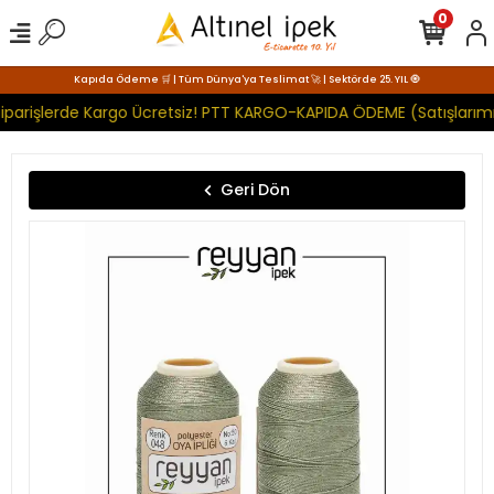
0
Kapıda Ödeme 🛒 | Tüm Dünya'ya Teslimat 🚀 | Sektörde 25. YIL 🧿
iparişlerde Kargo Ücretsiz! PTT KARGO-KAPIDA ÖDEME (Satışlarımı
Geri Dön