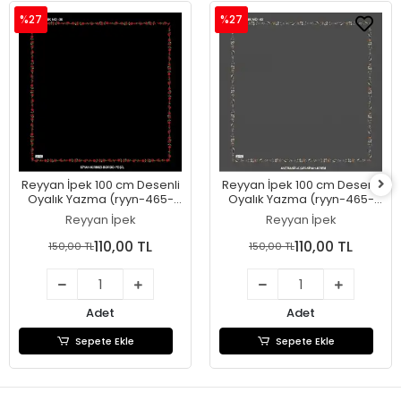
%27
%27
Reyyan İpek 100 cm Desenli
Reyyan İpek 100 cm Desenli
Oyalık Yazma (ryyn-465-
Oyalık Yazma (ryyn-465-
27)
26)
Reyyan İpek
Reyyan İpek
110,00 TL
110,00 TL
150,00 TL
150,00 TL
Adet
Adet
Sepete Ekle
Sepete Ekle