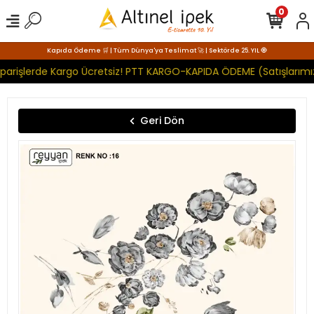
0
Kapıda Ödeme 🛒 | Tüm Dünya'ya Teslimat 🚀 | Sektörde 25. YIL 🧿
parişlerde Kargo Ücretsiz! PTT KARGO-KAPIDA ÖDEME (Satışlarımız
Geri Dön