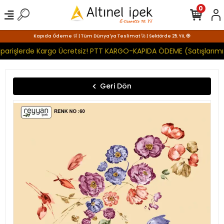
0
Kapıda Ödeme 🛒 | Tüm Dünya'ya Teslimat 🚀 | Sektörde 25. YIL 🧿
parişlerde Kargo Ücretsiz! PTT KARGO-KAPIDA ÖDEME (Satışlarımız
Geri Dön