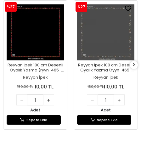
%27
%27
Reyyan İpek 100 cm Desenli
Reyyan İpek 100 cm Desenli
Oyalık Yazma (ryyn-465-
Oyalık Yazma (ryyn-465-
27)
26)
Reyyan İpek
Reyyan İpek
110,00 TL
110,00 TL
150,00 TL
150,00 TL
Adet
Adet
Sepete Ekle
Sepete Ekle