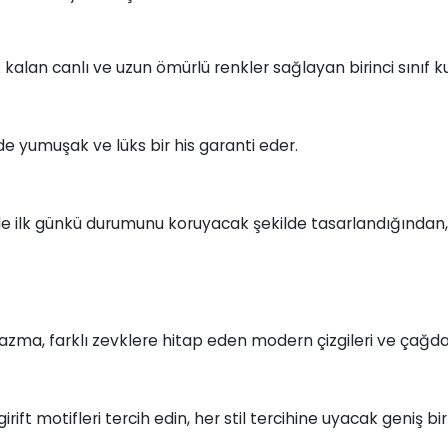
kalan canlı ve uzun ömürlü renkler sağlayan birinci sınıf ku
zde yumuşak ve lüks bir his garanti eder.
le ilk günkü durumunu koruyacak şekilde tasarlandığında
zma, farklı zevklere hitap eden modern çizgileri ve çağda
e girift motifleri tercih edin, her stil tercihine uyacak geniş 