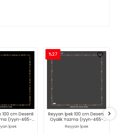
%27
%27
k 100 cm Desenli
Reyyan İpek 100 cm Desenli
Reyyan
zma (ryyn-465-
Oyalık Yazma (ryyn-465-
Oyalı
24)
23)
yan İpek
Reyyan İpek