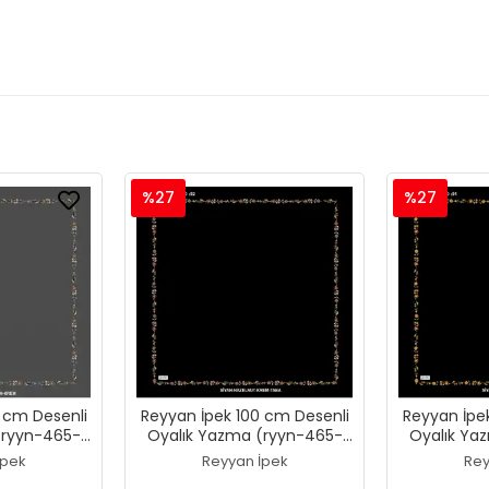
%27
%27
 cm Desenli
Reyyan İpek 100 cm Desenli
Reyyan İpe
(ryyn-465-
Oyalık Yazma (ryyn-465-
Oyalık Ya
25)
İpek
Reyyan İpek
Rey