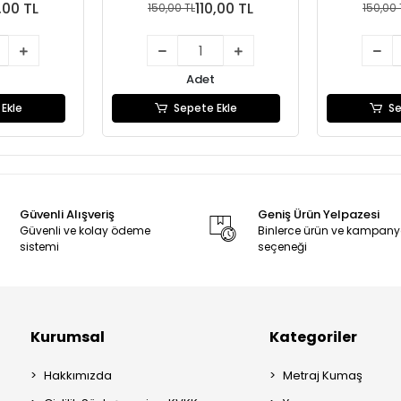
,00 TL
110,00 TL
150,00 TL
150,00 
Adet
Ekle
Sepete Ekle
Se
Güvenli Alışveriş
Geniş Ürün Yelpazesi
Güvenli ve kolay ödeme
Binlerce ürün ve kampan
sistemi
seçeneği
Kurumsal
Kategoriler
Hakkımızda
Metraj Kumaş