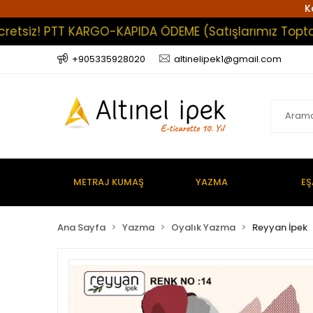
K
z! PTT KARGO-KAPIDA ÖDEME (Satışlarımız Toptan Olup 
+905335928020
altinelipek1@gmail.com
METRAJ KUMAŞ
YAZMA
EŞ
Ana Sayfa
Yazma
Oyalık Yazma
Reyyan İpek