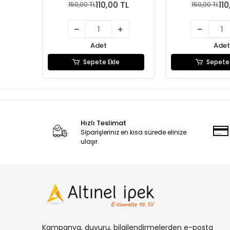
110,00 TL
110
150,00 TL
150,00 TL
Adet
Adet
Sepete Ekle
Sepete 
Hızlı Teslimat
Siparişleriniz en kısa sürede elinize
ulaşır.
Kampanya, duyuru, bilgilendirmelerden e-posta