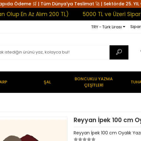
apıda Ödeme 🛒 | Tüm Dünya'ya Teslimat 🚀 | Sektörde 25. YIL 
En Az Alım 200 TL)
5000 TL ve Üzeri Siparişlerd
Sipar
TRY - Türk Lirası
BONCUKLU YAZMA
ARP
ŞAL
TUHA
ÇEŞİTLERİ
Reyyan İpek 100 cm O
Reyyan İpek 100 cm Oyalık Ya