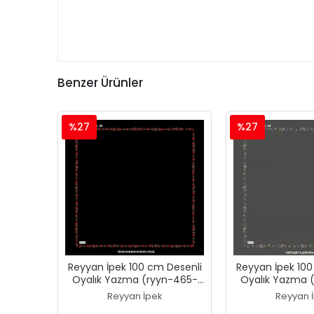
Benzer Ürünler
%27
%27
Reyyan İpek 100 cm Desenli
Reyyan İpek 100
Oyalık Yazma (ryyn-465-
Oyalık Yazma 
27)
26)
Reyyan İpek
Reyyan 