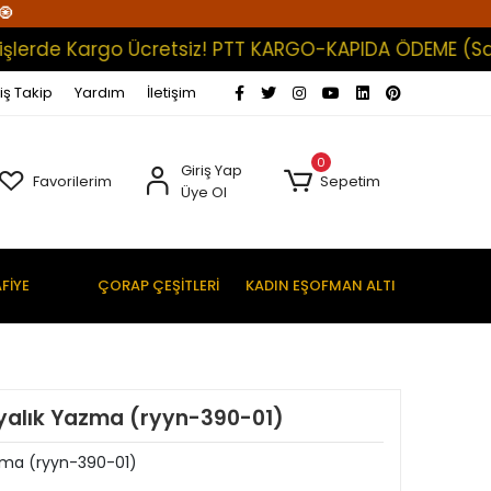
🧿
e Kargo Ücretsiz! PTT KARGO-KAPIDA ÖDEME (Satışlarım
iş Takip
Yardım
İletişim
0
Giriş Yap
Favorilerim
Sepetim
Üye Ol
FİYE
ÇORAP ÇEŞİTLERİ
KADIN EŞOFMAN ALTI
yalık Yazma (ryyn-390-01)
zma (ryyn-390-01)