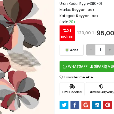
Ürün Kodu:
Ryyn-390-01
Marka:
Reyyan İpek
Kategori:
Reyyan İpek
Stok:
20+
%21
95,00
120,00 TL
indirim
Adet
WHATSAPP İLE SİPARİŞ VE
Favorilerime ekle
Hızlı Gönderi
Güvenli Alışveriş