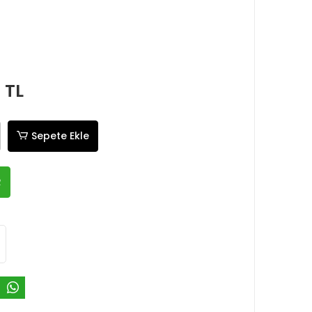
 TL
Sepete Ekle
R