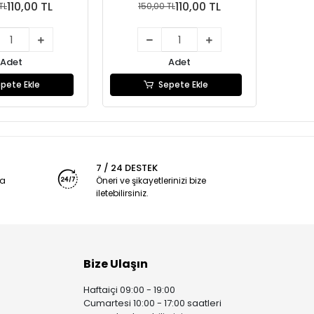
110,00 TL
110,00 TL
TL
150,00 TL
1
Adet
Adet
pete Ekle
Sepete Ekle
7 / 24 DESTEK
ya
Öneri ve şikayetlerinizi bize
iletebilirsiniz.
Bize Ulaşın
Haftaiçi 09:00 - 19:00
Cumartesi 10:00 - 17:00 saatleri