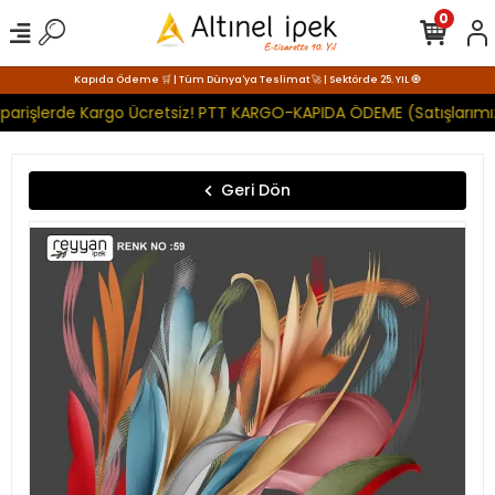
0
Kapıda Ödeme 🛒 | Tüm Dünya'ya Teslimat 🚀 | Sektörde 25. YIL 🧿
parişlerde Kargo Ücretsiz! PTT KARGO-KAPIDA ÖDEME (Satışlarımız
Geri Dön