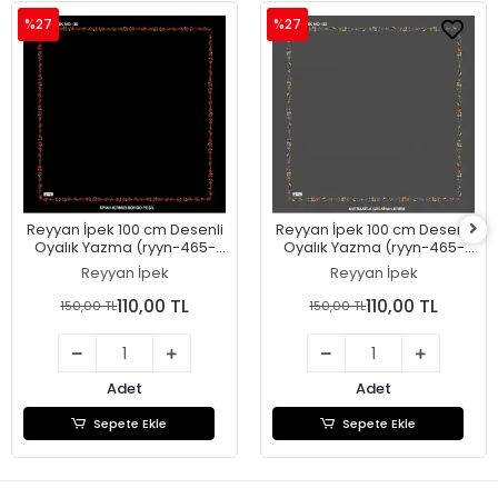
%27
%27
Reyyan İpek 100 cm Desenli
Reyyan İpek 100 cm Desenli
Oyalık Yazma (ryyn-465-
Oyalık Yazma (ryyn-465-
27)
26)
Reyyan İpek
Reyyan İpek
110,00 TL
110,00 TL
150,00 TL
150,00 TL
Adet
Adet
Sepete Ekle
Sepete Ekle