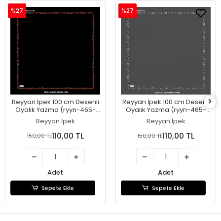
%27
%27
Reyyan İpek 100 cm Desenli
Reyyan İpek 100 cm Desenli
Oyalık Yazma (ryyn-465-
Oyalık Yazma (ryyn-465-
27)
26)
Reyyan İpek
Reyyan İpek
110,00 TL
110,00 TL
150,00 TL
150,00 TL
Adet
Adet
Sepete Ekle
Sepete Ekle