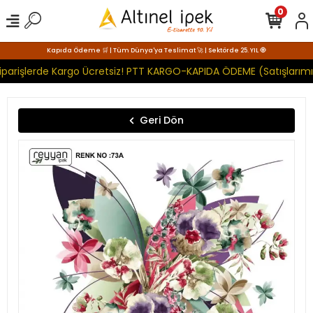
0
Kapıda Ödeme 🛒 | Tüm Dünya'ya Teslimat 🚀 | Sektörde 25. YIL 🧿
parişlerde Kargo Ücretsiz! PTT KARGO-KAPIDA ÖDEME (Satışlarımız
Geri Dön