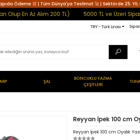
apıda Ödeme 🛒 | Tüm Dünya'ya Teslimat 🚀 | Sektörde 25. YIL 
 En Az Alım 200 TL)
5000 TL ve Üzeri Siparişler
Sipar
TRY - Türk Lirası
BONCUKLU YAZMA
ARP
ŞAL
TUHA
ÇEŞİTLERİ
Reyyan İpek 100 cm O
Reyyan İpek 100 cm Oyalık Ya