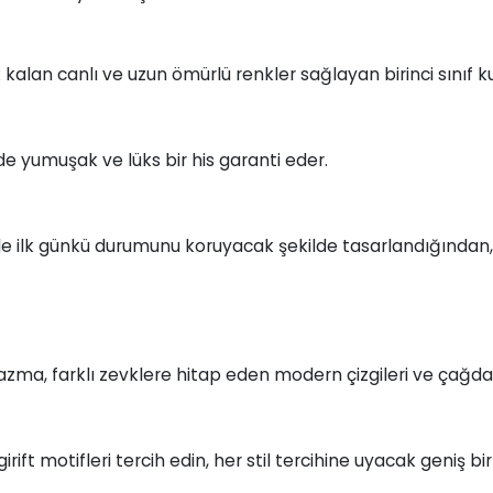
kalan canlı ve uzun ömürlü renkler sağlayan birinci sınıf ku
zde yumuşak ve lüks bir his garanti eder.
le ilk günkü durumunu koruyacak şekilde tasarlandığında
zma, farklı zevklere hitap eden modern çizgileri ve çağdaş
e girift motifleri tercih edin, her stil tercihine uyacak geniş 