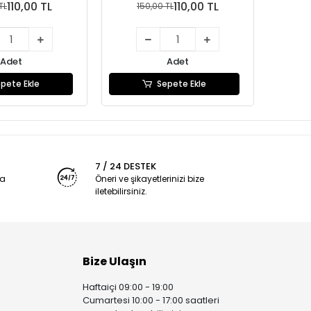
110,00 TL
110,00 TL
TL
150,00 TL
1
Adet
Adet
pete Ekle
Sepete Ekle
7 / 24 DESTEK
ya
Öneri ve şikayetlerinizi bize
iletebilirsiniz.
Bize Ulaşın
Haftaiçi 09:00 - 19:00
Cumartesi 10:00 - 17:00 saatleri