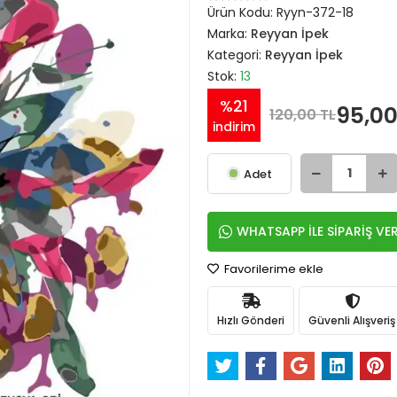
Ürün Kodu:
Ryyn-372-18
Marka:
Reyyan İpek
Kategori:
Reyyan İpek
Stok:
13
%21
95,00
120,00 TL
indirim
Adet
WHATSAPP İLE SİPARİŞ VE
Favorilerime ekle
Hızlı Gönderi
Güvenli Alışveriş