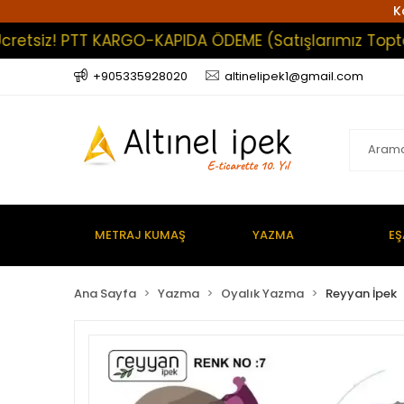
K
iz! PTT KARGO-KAPIDA ÖDEME (Satışlarımız Toptan Olup
+905335928020
altinelipek1@gmail.com
METRAJ KUMAŞ
YAZMA
EŞ
Ana Sayfa
Yazma
Oyalık Yazma
Reyyan İpek