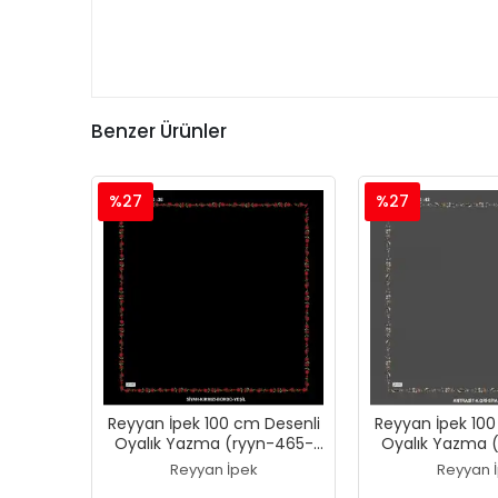
Benzer Ürünler
%27
%27
Reyyan İpek 100 cm Desenli
Reyyan İpek 100
Oyalık Yazma (ryyn-465-
Oyalık Yazma 
27)
26)
Reyyan İpek
Reyyan 