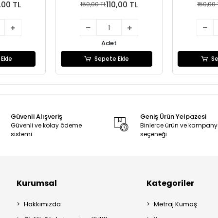
,00 TL
110,00 TL
150,00 TL
150,00 
Adet
Ekle
Sepete Ekle
Se
Güvenli Alışveriş
Geniş Ürün Yelpazesi
Güvenli ve kolay ödeme
Binlerce ürün ve kampan
sistemi
seçeneği
Kurumsal
Kategoriler
Hakkımızda
Metraj Kumaş