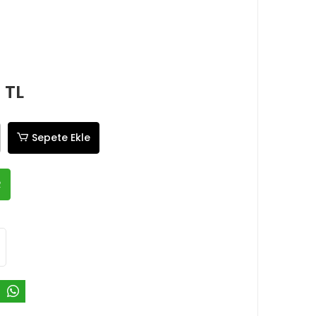
 TL
Sepete Ekle
R