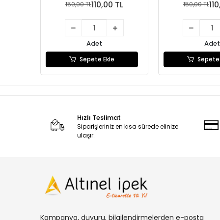
110,00 TL
110
150,00 TL
150,00 TL
Adet
Adet
Sepete Ekle
Sepete 
Hızlı Teslimat
Siparişleriniz en kısa sürede elinize
ulaşır.
Kampanya, duyuru, bilgilendirmelerden e-posta