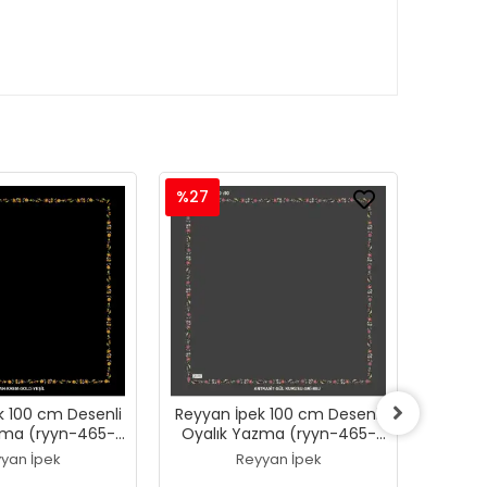
%27
%27
k 100 cm Desenli
Reyyan İpek 100 cm Desenli
Reyyan
zma (ryyn-465-
Oyalık Yazma (ryyn-465-
Oyalı
24)
23)
yan İpek
Reyyan İpek