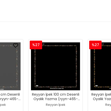
%27
%27
 cm Desenli
Reyyan İpek 100 cm Desenli
Reyyan İpe
(ryyn-465-
Oyalık Yazma (ryyn-465-
Oyalık Ya
25)
İpek
Reyyan İpek
Rey