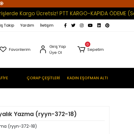
🧿
de Kargo Ücretsiz! PTT KARGO-KAPIDA ÖDEME (Satışları
iş Takip
Yardım
İletişim
0
Giriş Yap
Favorilerim
Sepetim
Üye Ol
FİYE
ÇORAP ÇEŞİTLERİ
KADIN EŞOFMAN ALTI
yalık Yazma (ryyn-372-18)
zma (ryyn-372-18)