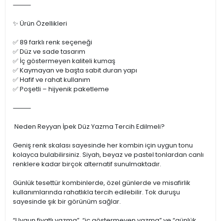
⸻
✨ Ürün Özellikleri
✅ 89 farklı renk seçeneği
✅ Düz ve sade tasarım
✅ İç göstermeyen kaliteli kumaş
✅ Kaymayan ve başta sabit duran yapı
✅ Hafif ve rahat kullanım
✅ Poşetli – hijyenik paketleme
⸻
Neden Reyyan İpek Düz Yazma Tercih Edilmeli?
Geniş renk skalası sayesinde her kombin için uygun tonu
kolayca bulabilirsiniz. Siyah, beyaz ve pastel tonlardan canlı
renklere kadar birçok alternatif sunulmaktadır.
Günlük tesettür kombinlerde, özel günlerde ve misafirlik
kullanımlarında rahatlıkla tercih edilebilir. Tok duruşu
sayesinde şık bir görünüm sağlar.
“Uygun fiyatlı yazma”, “iç göstermeyen yazma” ve “günlük