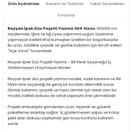
Ürün Açıklaması
Garanti ve Teslimat
Taksit Seçenekleri
Yorumlar
Reyyan İpek Düz Poşetli Yazma 004 Vizon
, 100x100 cm
ölçülerinde, iğne ve tığ oyası yapımına uygun, tüylenme
yapmayan kaliteli ithal kumaştan üretilen bir başörtüsüdür.
Bu ürün, özellikle çeyizlik ve günlük kullanım için tercih edilen
"Açık Vizon" tonundadır.
Reyyan İpek Düz Poşetli Yazma – 89 Renk Seçeneği | İç
Göstermeyen | Kaymayan Model
Reyyan İpek düz poşetli yazma modeli, sade tasarımı ve 89
farklı renk seçeneği ile geniş bir kombin alternatifi sunar.
Günlük kullanım, çeyizlik ve toplu alımlar için ideal olan bu
model, kaliteli dokusu ve rahat yapısıyla öne çıkmaktadır.
Poşetli ambalajda gönderilen ürün, hijyenik ve güvenli
paketleme avantajı sağlar. İç göstermeyen yapısı ve kolay
şekil alan dokusu sayesinde gün boyu konforlu kullanım
sunar.