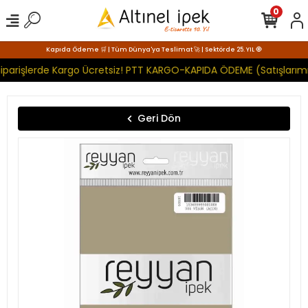
0
Kapıda Ödeme 🛒 | Tüm Dünya'ya Teslimat 🚀 | Sektörde 25. YIL 🧿
iparişlerde Kargo Ücretsiz! PTT KARGO-KAPIDA ÖDEME (Satışlarımı
Geri Dön