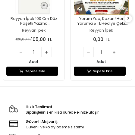
Reyyan İpek 100 Cm Düz
Yorum Yap, Kazan! Her
Poşetli Yazma
Yoruma 5 TL Hediye Çeki
(Sekerbeyaz)-150
Sende Kazan.
Reyyan İpek
Reyyan İpek
105,00 TL
0,00 TL
120,00 TL
Adet
Adet
Sepete Ekle
Sepete Ekle
Hızlı Teslimat
Siparişleriniz en kısa sürede elinize ulaşır.
Güvenli Alışveriş
Güvenli ve kolay ödeme sistemi