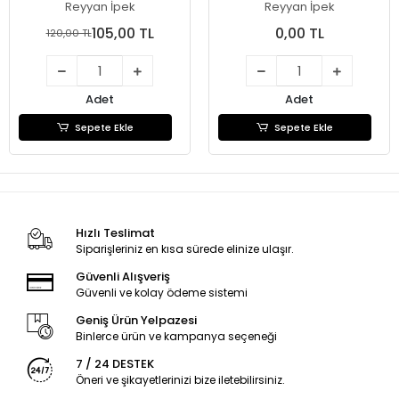
(Sekerbeyaz)-150
Sende Kazan.
Reyyan İpek
Reyyan İpek
105,00 TL
0,00 TL
120,00 TL
Adet
Adet
Sepete Ekle
Sepete Ekle
Hızlı Teslimat
Siparişleriniz en kısa sürede elinize ulaşır.
Güvenli Alışveriş
Güvenli ve kolay ödeme sistemi
Geniş Ürün Yelpazesi
Binlerce ürün ve kampanya seçeneği
7 / 24 DESTEK
Öneri ve şikayetlerinizi bize iletebilirsiniz.