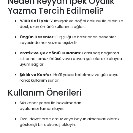
Neden Reyyan İpek Oyalık
Yazma Tercih Edilmeli?
%100 Saf İpek:
Yumuşak ve doğal dokusu ile cildinize
dost, uzun ömürlü kullanım sağlar.
Özgün Desenler:
El işçiliği ile hazırlanan desenler
sayesinde her yazma eşsizdir.
Pratik ve Çok Yönlü Kullanım:
Farklı saç bağlama
stillerine, omuz örtüsü veya boyun şalı olarak kolayca
uyum sağlar.
Şıklık ve Konfor:
Hafif yapısı terletmez ve gün boyu
rahat kullanım sunar.
Kullanım Önerileri
Sıkı kenar yapısı ile bozulmadan
oyalarınızı tamamlayın.
Özel davetlerde omuz veya boyun aksesuarı olarak
gösterişli bir dokunuş ekleyin.