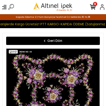
0
Kapıda Ödeme 🛒 | Tüm Dünya'ya Teslimat 🚀 | Sektörde 25. YIL 🧿
arişlerde Kargo Ücretsiz! PTT KARGO-KAPIDA ÖDEME (Satışlarımız 
Geri Dön