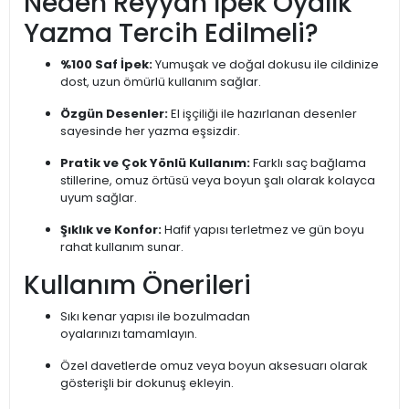
Neden Reyyan İpek Oyalık
Yazma Tercih Edilmeli?
%100 Saf İpek:
Yumuşak ve doğal dokusu ile cildinize
dost, uzun ömürlü kullanım sağlar.
Özgün Desenler:
El işçiliği ile hazırlanan desenler
sayesinde her yazma eşsizdir.
Pratik ve Çok Yönlü Kullanım:
Farklı saç bağlama
stillerine, omuz örtüsü veya boyun şalı olarak kolayca
uyum sağlar.
Şıklık ve Konfor:
Hafif yapısı terletmez ve gün boyu
rahat kullanım sunar.
Kullanım Önerileri
Sıkı kenar yapısı ile bozulmadan
oyalarınızı tamamlayın.
Özel davetlerde omuz veya boyun aksesuarı olarak
gösterişli bir dokunuş ekleyin.