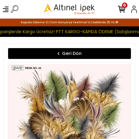
0
Kapıda Ödeme 🛒 | Tüm Dünya'ya Teslimat 🚀 | Sektörde 25. YIL 🧿
parişlerde Kargo Ücretsiz! PTT KARGO-KAPIDA ÖDEME (Satışlarımız
Geri Dön