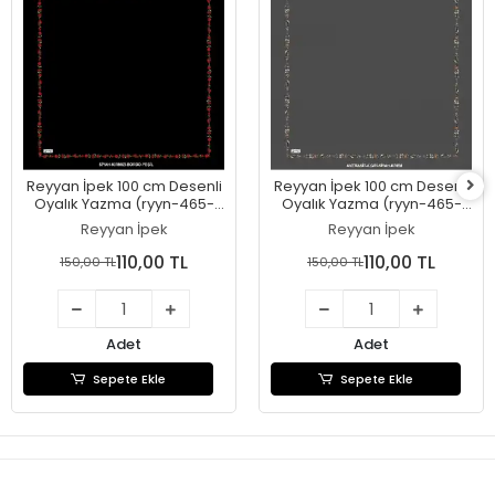
Reyyan İpek 100 cm Desenli
Reyyan İpek 100 cm Desenli
Oyalık Yazma (ryyn-465-
Oyalık Yazma (ryyn-465-
27)
26)
Reyyan İpek
Reyyan İpek
110,00 TL
110,00 TL
150,00 TL
150,00 TL
Adet
Adet
Sepete Ekle
Sepete Ekle