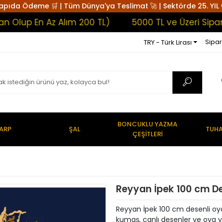
apıda Ödeme 🛒 | Tüm Dünya'ya Teslimat 🚀 | Sektörde 25. YIL 
p En Az Alım 200 TL)
5000 TL ve Üzeri Siparişle
Sipar
TRY - Türk Lirası
BONCUKLU YAZMA
ARP
ŞAL
TUHA
ÇEŞİTLERİ
Reyyan İpek 100 cm D
Reyyan İpek 100 cm desenli oyal
kumaş, canlı desenler ve oya 