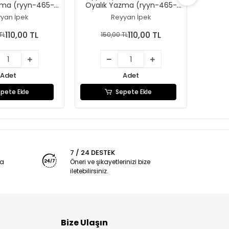
zma (ryyn-465-
Oyalık Yazma (ryyn-465-
Oyalı
24)
23)
yan İpek
Reyyan İpek
110,00 TL
110,00 TL
TL
150,00 TL
1
Adet
Adet
pete Ekle
Sepete Ekle
7 / 24 DESTEK
ya
Öneri ve şikayetlerinizi bize
iletebilirsiniz.
Bize Ulaşın