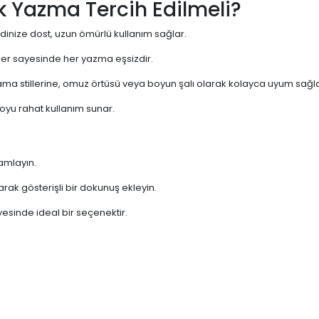
k Yazma Tercih Edilmeli?
dinize dost, uzun ömürlü kullanım sağlar.
enler sayesinde her yazma eşsizdir.
ama stillerine, omuz örtüsü veya boyun şalı olarak kolayca uyum sağla
boyu rahat kullanım sunar.
amlayın.
ak gösterişli bir dokunuş ekleyin.
esinde ideal bir seçenektir.