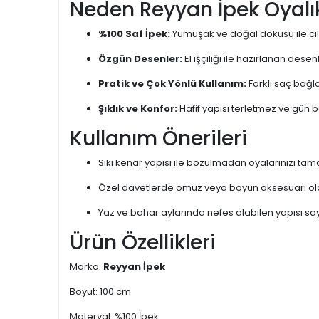
Neden Reyyan İpek Oyalı
%100 Saf İpek:
Yumuşak ve doğal dokusu ile cil
Özgün Desenler:
El işçiliği ile hazırlanan des
Pratik ve Çok Yönlü Kullanım:
Farklı saç bağl
Şıklık ve Konfor:
Hafif yapısı terletmez ve gün 
Kullanım Önerileri
Sıkı kenar yapısı ile bozulmadan oyalarınızı tam
Özel davetlerde omuz veya boyun aksesuarı olar
Yaz ve bahar aylarında nefes alabilen yapısı say
Ürün Özellikleri
Marka:
Reyyan İpek
Boyut: 100 cm
Materyal: %100 İpek