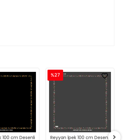
%27
%27
k 100 cm Desenli
Reyyan İpek 100 cm Desenli
Reyyan