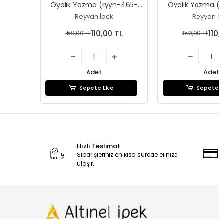
Oyalık Yazma (ryyn-465-
Oyalık Yazma 
27)
26)
Reyyan İpek
Reyyan 
110,00 TL
110
150,00 TL
150,00 TL
Adet
Adet
Sepete Ekle
Sepete 
Hızlı Teslimat
Siparişleriniz en kısa sürede elinize
ulaşır.