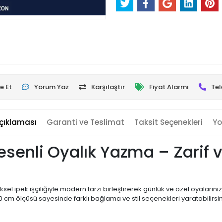
e Et
Yorum Yaz
Karşılaştır
Fiyat Alarmı
Tel
çıklaması
Garanti ve Teslimat
Taksit Seçenekleri
Yo
senli Oyalık Yazma – Zarif v
ksel ipek işçiliğiyle modern tarzı birleştirerek günlük ve özel oyaların
cm ölçüsü sayesinde farklı bağlama ve stil seçenekleri yaratabilirsini