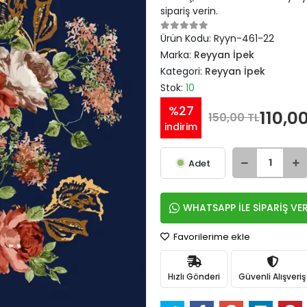
sipariş verin.
Ürün Kodu:
Ryyn-461-22
Marka:
Reyyan İpek
Kategori:
Reyyan İpek
Stok:
10
%27
110,0
150,00 TL
indirim
Adet
WHATSAPP İLE SİPARİŞ VE
Favorilerime ekle
Hızlı Gönderi
Güvenli Alışveriş