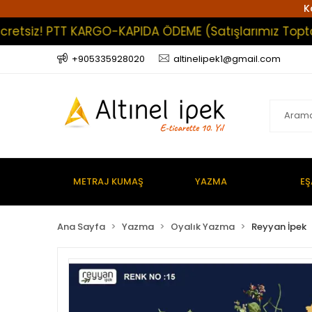
K
siz! PTT KARGO-KAPIDA ÖDEME (Satışlarımız Toptan Olu
+905335928020
altinelipek1@gmail.com
METRAJ KUMAŞ
YAZMA
EŞ
Ana Sayfa
Yazma
Oyalık Yazma
Reyyan İpek