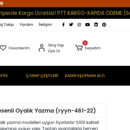
🧿
rde Kargo Ücretsiz! PTT KARGO-KAPIDA ÖDEME (Satışlar
iş Takip
Yardım
İletişim
0
Giriş Yap
Favorilerim
Sepetim
Üye Ol
FİYE
ÇORAP ÇEŞİTLERİ
KADIN EŞOFMAN ALTI
esenli Oyalık Yazma (ryyn-461-22)
ık yazma modelleri uygun fiyatlarla! %100 kaliteli
yapımına uygun yapı. Toptan avantajlarla hemen