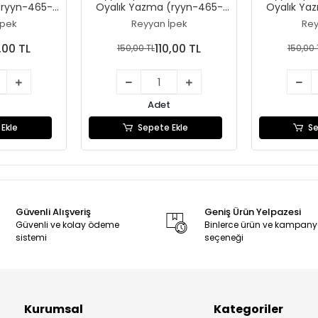
(ryyn-465-
Oyalık Yazma (ryyn-465-
Oyalık Ya
25)
İpek
Reyyan İpek
Rey
,00 TL
110,00 TL
150,00 TL
150,00 
Adet
Ekle
Sepete Ekle
Se
Güvenli Alışveriş
Geniş Ürün Yelpazesi
Güvenli ve kolay ödeme
Binlerce ürün ve kampan
sistemi
seçeneği
Kurumsal
Kategoriler