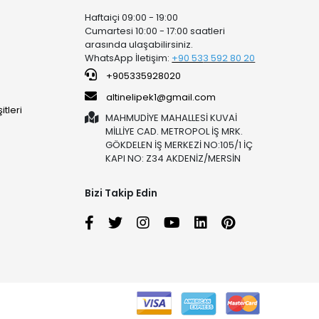
Haftaiçi 09:00 - 19:00
Cumartesi 10:00 - 17:00 saatleri
arasında ulaşabilirsiniz.
WhatsApp İletişim:
+90 53
3 592 80 20
+905335928020
altinelipek1@gmail.com
tleri
MAHMUDİYE MAHALLESİ KUVAİ
MİLLİYE CAD. METROPOL İŞ MRK.
GÖKDELEN İŞ MERKEZİ NO:105/1 İÇ
KAPI NO: Z34 AKDENİZ/MERSİN
Bizi Takip Edin