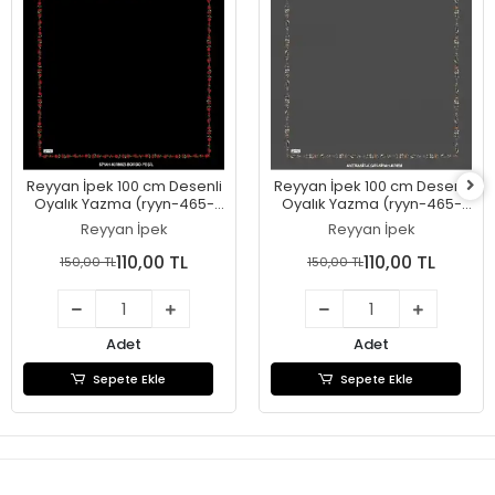
Reyyan İpek 100 cm Desenli
Reyyan İpek 100 cm Desenli
Oyalık Yazma (ryyn-465-
Oyalık Yazma (ryyn-465-
27)
26)
Reyyan İpek
Reyyan İpek
110,00 TL
110,00 TL
150,00 TL
150,00 TL
Adet
Adet
Sepete Ekle
Sepete Ekle