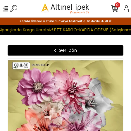
0
Kapıda Ödeme 🛒 | Tüm Dünya'ya Teslimat 🚀 | Sektörde 25. YIL 🧿
iparişlerde Kargo Ücretsiz! PTT KARGO-KAPIDA ÖDEME (Satışlarımı
Geri Dön