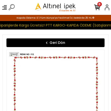
0
Kapıda Ödeme 🛒 | Tüm Dünya'ya Teslimat 🚀 | Sektörde 25. YIL 🧿
iparişlerde Kargo Ücretsiz! PTT KARGO-KAPIDA ÖDEME (Satışlarımı
Geri Dön