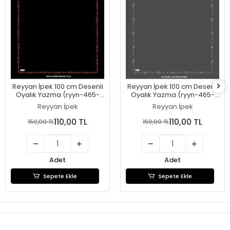
Reyyan İpek 100 cm Desenli
Reyyan İpek 100 cm Desenli
Oyalık Yazma (ryyn-465-
Oyalık Yazma (ryyn-465-
27)
26)
Reyyan İpek
Reyyan İpek
110,00 TL
110,00 TL
150,00 TL
150,00 TL
Adet
Adet
Sepete Ekle
Sepete Ekle