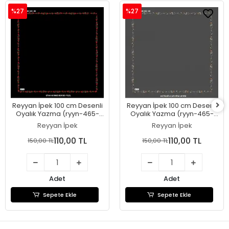
%27
%27
Reyyan İpek 100 cm Desenli
Reyyan İpek 100 cm Desenli
Oyalık Yazma (ryyn-465-
Oyalık Yazma (ryyn-465-
27)
26)
Reyyan İpek
Reyyan İpek
110,00 TL
110,00 TL
150,00 TL
150,00 TL
Adet
Adet
Sepete Ekle
Sepete Ekle