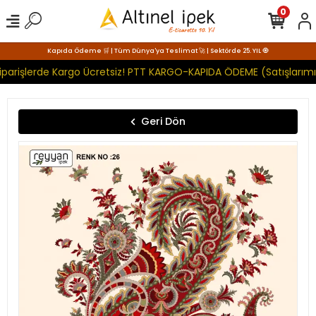
0
Kapıda Ödeme 🛒 | Tüm Dünya'ya Teslimat 🚀 | Sektörde 25. YIL 🧿
parişlerde Kargo Ücretsiz! PTT KARGO-KAPIDA ÖDEME (Satışlarımız
Geri Dön