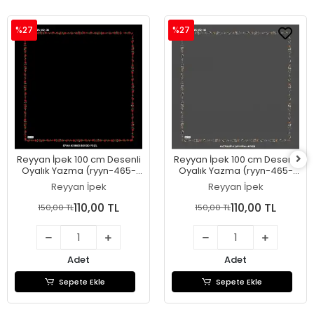
%27
%27
Reyyan İpek 100 cm Desenli
Reyyan İpek 100 cm Desenli
Oyalık Yazma (ryyn-465-
Oyalık Yazma (ryyn-465-
27)
26)
Reyyan İpek
Reyyan İpek
110,00 TL
110,00 TL
150,00 TL
150,00 TL
Adet
Adet
Sepete Ekle
Sepete Ekle