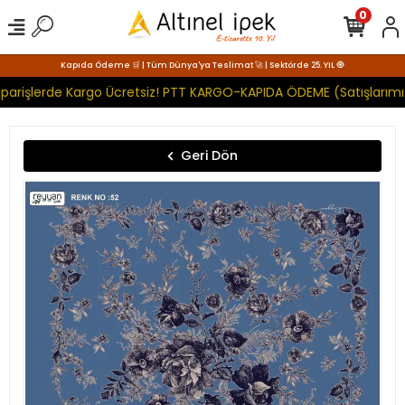
0
Kapıda Ödeme 🛒 | Tüm Dünya'ya Teslimat 🚀 | Sektörde 25. YIL 🧿
parişlerde Kargo Ücretsiz! PTT KARGO-KAPIDA ÖDEME (Satışlarımız
Geri Dön