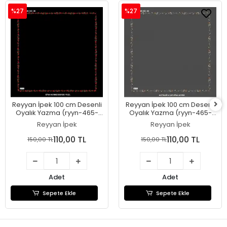
%27
%27
Reyyan İpek 100 cm Desenli
Reyyan İpek 100 cm Desenli
Oyalık Yazma (ryyn-465-
Oyalık Yazma (ryyn-465-
27)
26)
Reyyan İpek
Reyyan İpek
110,00 TL
110,00 TL
150,00 TL
150,00 TL
Adet
Adet
Sepete Ekle
Sepete Ekle