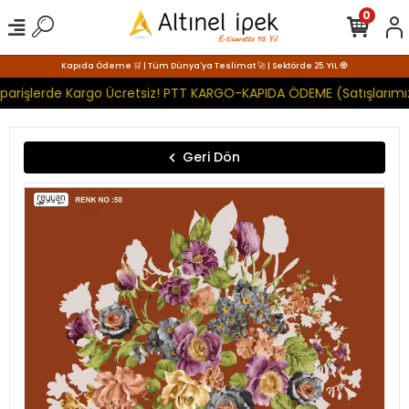
0
Kapıda Ödeme 🛒 | Tüm Dünya'ya Teslimat 🚀 | Sektörde 25. YIL 🧿
parişlerde Kargo Ücretsiz! PTT KARGO-KAPIDA ÖDEME (Satışlarımız
Geri Dön